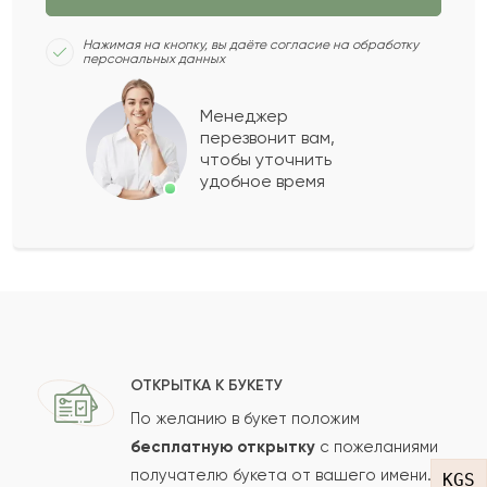
Шекер
Ш
2022-04-04
Нажимая на кнопку, вы даёте согласие на обработку
персональных данных
Фархад
Ф
2022-04-02
Менеджер
перезвонит вам,
Показать еще
чтобы уточнить
удобное время
Оставить свой отзыв
Ваше имя
Ваш e-mail
ОТКРЫТКА К БУКЕТУ
По желанию в букет положим
бесплатную открытку
с пожеланиями
получателю букета от вашего имени.
Рейтинг:
KGS