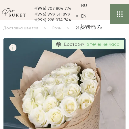
RU
+(996) 707 804 774
+(996) 999 511 899
EN
+(996) 228 074 744
Бишкек
Доставка цветов
Розы
21 роза 50 см
21 роза 50 см
Доставим:
в течение часа
i