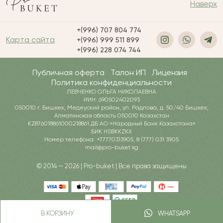
Наверх
+(996) 707 804 774
Карта сайта
+(996) 999 511 899
+(996) 228 074 744
Публичная оферта
Талон ИП
Лицензия
Политика конфиденциальности
ЛЕВЧЕНКО ОЛЬГА НИКОЛАЕВНА
ИИН: 690502402093
050010 г. Бишкек, Медеуский район, ул. Радлова, д. 50/40 Бишкек,
Алматинская область 050010 Казахстан
KZ876018861000218861 ДБ АО «Народный Банк Казахстана»
БИК HSBKKZKX
Номер телефона: +77770313905, 8 (777) 031 3905
mail@pro-buket.kg
© 2014 — 2026 | Pro-buket | Все права защищены
В КОРЗИНУ
WHATSAPP