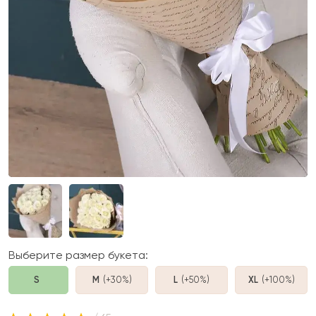
Выберите размер букета:
S
M
(+30%
)
L
(+50%
)
XL
(+100%
)