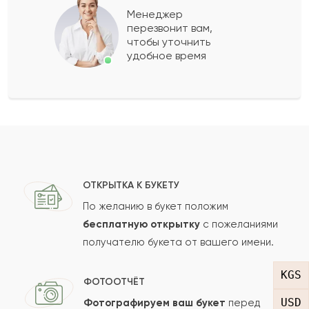
Менеджер
перезвонит вам,
Показать еще
чтобы уточнить
удобное время
Оставить свой отзыв
Ваше имя
Ваш e-mail
ОТКРЫТКА К БУКЕТУ
По желанию в букет положим
бесплатную открытку
с пожеланиями
получателю букета от вашего имени.
Рейтинг:
KGS
Отзыв
ФОТООТЧЁТ
USD
Фотографируем ваш букет
перед