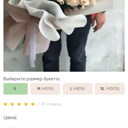
Выберите размер букета:
S
M
(+30%
)
L
(+50%
)
XL
(+100%
)
/ 39 отзывов
Цена: