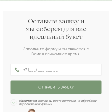
Казтуган
К
2022-07-11
марта, день рождения или юбилей.
Дарите своим близким любовь вместе с Pro-buket.
Емельян
Е
2022-06-01
Оставьте заявку и
мы соберем для вас
идеальный букет
Терентий
Т
2022-05-29
Заполните форму и мы свяжемся с
Вами в ближайшее время.
Игорь
И
2022-05-22
Джоан
Д
2022-05-11
ОТПРАВИТЬ ЗАЯВКУ
Гульнур
Г
2022-02-26
Нажимая на кнопку, вы даёте согласие на обработку
персональных данных
Жанабил
Ж
2022-01-28