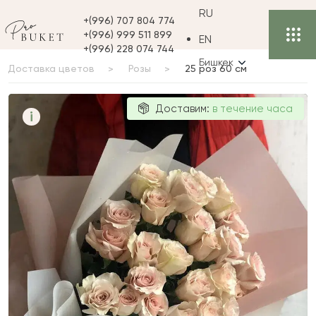
RU
+(996) 707 804 774
+(996) 999 511 899
EN
+(996) 228 074 744
Бишкек
Доставка цветов
Розы
25 роз 60 см
25 роз 60 см
Доставим:
в течение часа
i