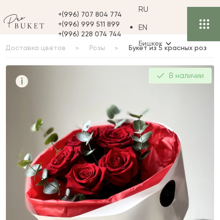
RU
+(996) 707 804 774
+(996) 999 511 899
EN
+(996) 228 074 744
Бишкек
Доставка цветов
Розы
Букет из 5 красных роз
Букет из 5 красных роз
В наличии
i