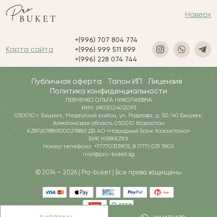
Наверх
+(996) 707 804 774
Карта сайта
+(996) 999 511 899
+(996) 228 074 744
Публичная оферта
Талон ИП
Лицензия
Политика конфиденциальности
ЛЕВЧЕНКО ОЛЬГА НИКОЛАЕВНА
ИИН: 690502402093
050010 г. Бишкек, Медеуский район, ул. Радлова, д. 50/40 Бишкек,
Алматинская область 050010 Казахстан
KZ876018861000218861 ДБ АО «Народный Банк Казахстана»
БИК HSBKKZKX
Номер телефона: +77770313905, 8 (777) 031 3905
mail@pro-buket.kg
© 2014 — 2026 | Pro-buket | Все права защищены