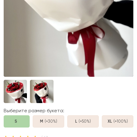
Выберите размер букета:
S
M
(+30%
)
L
(+50%
)
XL
(+100%
)