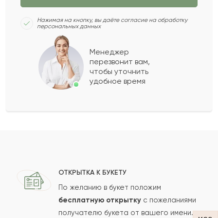
Султан
С
2022-02-03
Нажимая на кнопку, вы даёте согласие на обработку
персональных данных
Балгабек
Б
2021-10-20
Менеджер
перезвонит вам,
Показать еще
чтобы уточнить
удобное время
Оставить свой отзыв
Ваше имя
Ваш e-mail
ОТКРЫТКА К БУКЕТУ
По желанию в букет положим
бесплатную открытку
с пожеланиями
получателю букета от вашего имени.
Рейтинг: