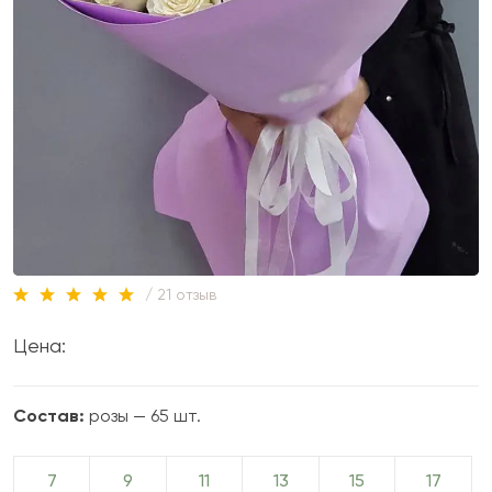
/ 21 отзыв
Цена:
Состав:
розы — 65 шт.
7
9
11
13
15
17