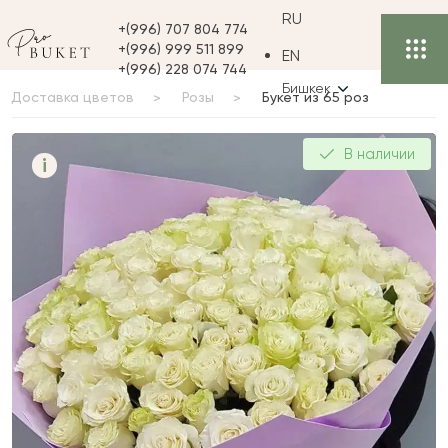
RU
+(996) 707 804 774
+(996) 999 511 899
EN
+(996) 228 074 744
Бишкек
Доставка цветов
Розы
Букет из 65 роз
Букет из 65 роз
В наличии
i