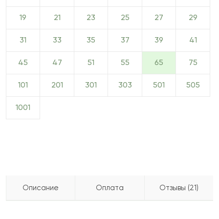
19
21
23
25
27
29
31
33
35
37
39
41
45
47
51
55
65
75
101
201
301
303
501
505
1001
Описание
Оплата
Отзывы (21)
Букет из 65 роз отличается изумительной