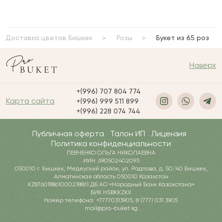
Доставка цветов Бишкек
Розы
Букет из 65 роз
Наверх
+(996) 707 804 774
Карта сайта
+(996) 999 511 899
+(996) 228 074 744
Публичная оферта
Талон ИП
Лицензия
Политика конфиденциальности
ЛЕВЧЕНКО ОЛЬГА НИКОЛАЕВНА
ИИН: 690502402093
050010 г. Бишкек, Медеуский район, ул. Радлова, д. 50/40 Бишкек,
Алматинская область 050010 Казахстан
KZ876018861000218861 ДБ АО «Народный Банк Казахстана»
БИК HSBKKZKX
Номер телефона: +77770313905, 8 (777) 031 3905
mail@pro-buket.kg