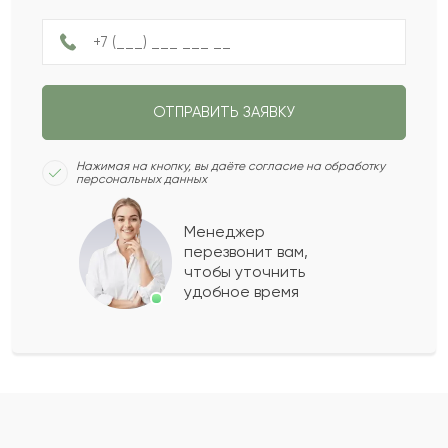
Ширайгуль
Ш
2021-01-28
ОТПРАВИТЬ ЗАЯВКУ
Ия
И
2021-01-27
Нажимая на кнопку, вы даёте согласие на обработку
персональных данных
Сарра
С
2020-12-29
Менеджер
перезвонит вам,
Показать еще
чтобы уточнить
удобное время
Оставить свой отзыв
Ваше имя