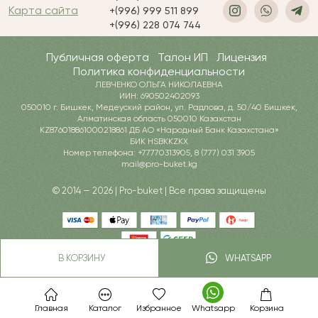
Карта сайта
+(996) 999 511 899
+(996) 228 074 744
Публичная оферта
Талон ИП
Лицензия
Политика конфиденциальности
ЛЕВЧЕНКО ОЛЬГА НИКОЛАЕВНА
ИИН: 690502402093
050010 г. Бишкек, Медеуский район, ул. Радлова, д. 50/40 Бишкек,
Алматинская область 050010 Казахстан
KZ876018861000218861 ДБ АО «Народный Банк Казахстана»
БИК HSBKKZKX
Номер телефона: +77770313905, 8 (777) 031 3905
mail@pro-buket.kg
© 2014 — 2026 | Pro-buket | Все права защищены
В КОРЗИНУ
WHATSAPP
Главная
Каталог
Избранное
Whatsapp
Корзина