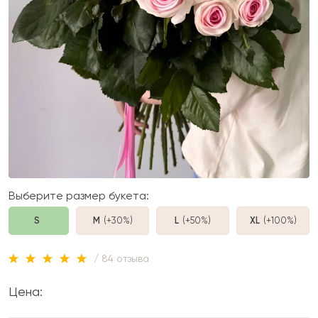
Выберите размер букета:
S
M
(+30%
)
L
(+50%
)
XL
(+100%
)
/ 84 отзыва
Цена: