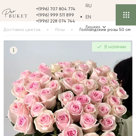
RU
+(996) 707 804 774
+(996) 999 511 899
EN
+(996) 228 074 744
Бишкек
Доставка цветов
Розы
Голландские розы 50 см
Голландские розы 50 см
В наличии
i