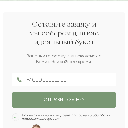
Дарите своим близким любовь вместе с Pro-buket.
Талап
Т
2022-08-26
Нурберген
Н
2022-08-12
Оставьте заявку и
мы соберем для вас
идеальный букет
Карим
К
2022-07-07
Заполните форму и мы свяжемся с
Вами в ближайшее время.
Бернар
Б
2022-05-30
Силика
С
2022-05-09
ОТПРАВИТЬ ЗАЯВКУ
Зарина
З
2022-04-10
Нажимая на кнопку, вы даёте согласие на обработку
персональных данных
Гизат
Г
2022-04-01