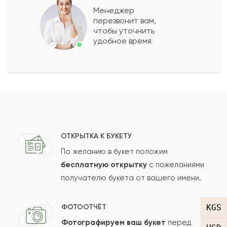
Менеджер
перезвонит вам,
Показать еще
чтобы уточнить
удобное время
Оставить свой отзыв
Ваше имя
Ваш e-mail
ОТКРЫТКА К БУКЕТУ
По желанию в букет положим
бесплатную открытку
с пожеланиями
получателю букета от вашего имени.
Рейтинг:
Отзыв
KGS
ФОТООТЧЁТ
Фотографируем ваш букет
перед