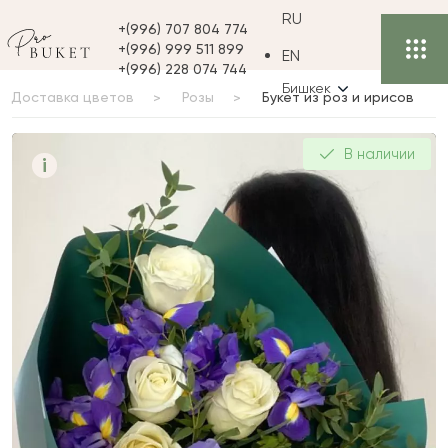
RU
+(996) 707 804 774
+(996) 999 511 899
EN
+(996) 228 074 744
Бишкек
Доставка цветов
Розы
Букет из роз и ирисов
Букет из роз и ирисов
В наличии
i