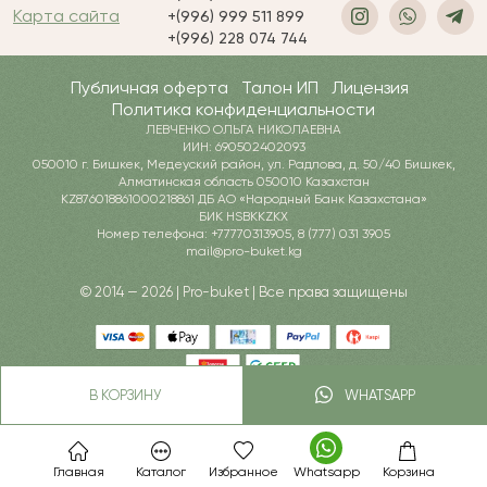
Карта сайта
+(996) 999 511 899
+(996) 228 074 744
Публичная оферта
Талон ИП
Лицензия
Политика конфиденциальности
ЛЕВЧЕНКО ОЛЬГА НИКОЛАЕВНА
ИИН: 690502402093
050010 г. Бишкек, Медеуский район, ул. Радлова, д. 50/40 Бишкек,
Алматинская область 050010 Казахстан
KZ876018861000218861 ДБ АО «Народный Банк Казахстана»
БИК HSBKKZKX
Номер телефона: +77770313905, 8 (777) 031 3905
mail@pro-buket.kg
© 2014 — 2026 | Pro-buket | Все права защищены
В КОРЗИНУ
WHATSAPP
Главная
Каталог
Избранное
Whatsapp
Корзина