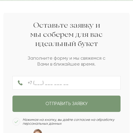
Дарите своим близким любовь вместе с Pro-buket.
Меруерт
М
2022-05-17
Парзан
П
2022-05-04
Оставьте заявку и
мы соберем для вас
идеальный букет
Балгуль
Б
2022-04-28
Заполните форму и мы свяжемся с
Вами в ближайшее время.
Галия
Г
2022-04-13
Болатхан
Б
2022-03-03
ОТПРАВИТЬ ЗАЯВКУ
Хилари
Х
2022-01-30
Нажимая на кнопку, вы даёте согласие на обработку
персональных данных
Гинаят
Г
2021-12-31