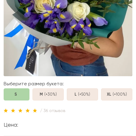
Выберите размер букета:
S
M
(+30%
)
L
(+50%
)
XL
(+100%
)
/ 36 отзывов
Цена: