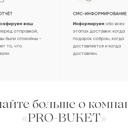
ОТЧЁТ
СМС-ИНФОРМИРОВАНИЕ
рафируем ваш
Информируем
обо всех
еред отправкой,
этапах доставки: когда
вы были спокойны -
подарок собран, когда
ят то, что
доставляется и когда
вали.
доставлен.
найте больше о компа
«PRO-BUKET»