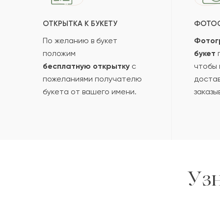
ОТКРЫТКА К БУКЕТУ
ФОТО
По желанию в букет
Фотог
положим
букет
п
бесплатную открытку
с
чтобы 
пожеланиями получателю
достав
букета от вашего имени.
заказы
Уз