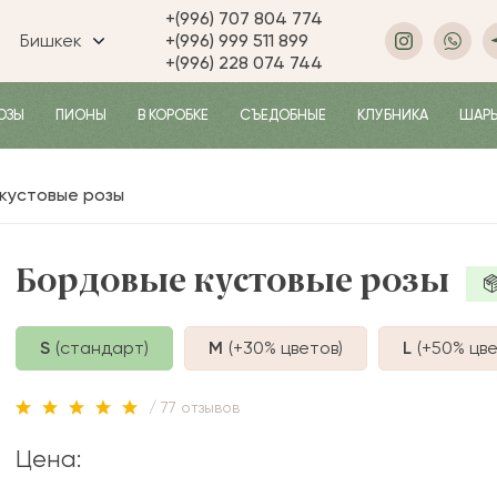
+(996) 707 804 774
Бишкек
+(996) 999 511 899
+(996) 228 074 744
ОЗЫ
ПИОНЫ
В КОРОБКЕ
СЪЕДОБНЫЕ
КЛУБНИКА
ШАР
кустовые розы
Бордовые кустовые розы
S
(стандарт)
M
(+30%
цветов
)
L
(+50%
цве
/ 77 отзывов
Цена: