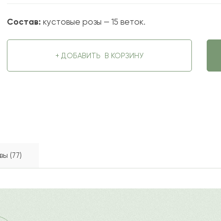
Состав:
кустовые розы — 15 веток.
+ ДОБАВИТЬ
В КОРЗИНУ
ы (77)
ликолепным презентом для выражения своих искренних чу
2022-07-17
ду
?
Ост
 страстные чувства. Крупные яркие цветы с множеством