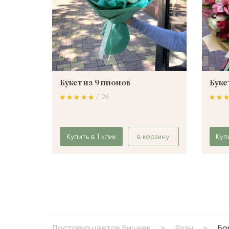
Букет из 9 пионов
Буке
/ 26
Купить в 1 клик
в корзину
Куп
Доставка цветов Бишкек
Розы
Бо