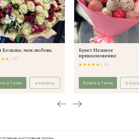
т Больше, чем любовь
Букет Нежное
прикосновение
/ 87
/ 24
ить в 1 клик
в корзину
Купить в 1 клик
в корз
рдовые кустовые розы