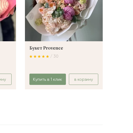
Букет Provence
Букет 
/ 30
ину
Купить в 1 клик
в корзину
Купить