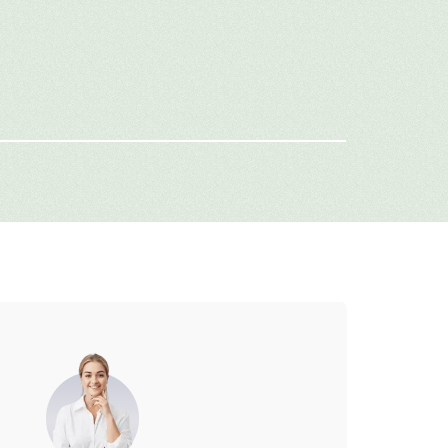
е значительные события в жизни.
имя
-mail
г: