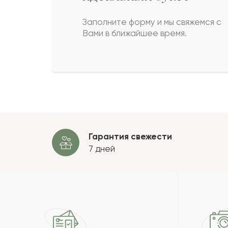
Сымбат
С
Заполните форму и мы свяжемся с
Вами в ближайшее время.
Азиза
А
Шырын
Ш
Пока
Гарантия свежести
7 дней