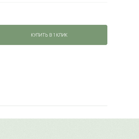
КУПИТЬ В 1 КЛИК
вств любимому человеку. Они
авить свой отзыв
 нежных лепестков благородного