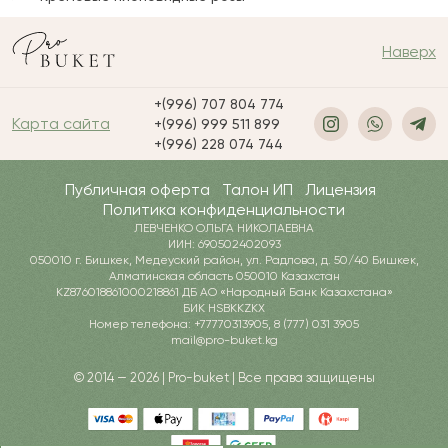
Наверх
+(996) 707 804 774
Карта сайта
+(996) 999 511 899
+(996) 228 074 744
Публичная оферта
Талон ИП
Лицензия
Политика конфиденциальности
ЛЕВЧЕНКО ОЛЬГА НИКОЛАЕВНА
ИИН: 690502402093
050010 г. Бишкек, Медеуский район, ул. Радлова, д. 50/40 Бишкек,
Алматинская область 050010 Казахстан
KZ876018861000218861 ДБ АО «Народный Банк Казахстана»
БИК HSBKKZKX
Номер телефона: +77770313905, 8 (777) 031 3905
mail@pro-buket.kg
© 2014 — 2026 | Pro-buket | Все права защищены