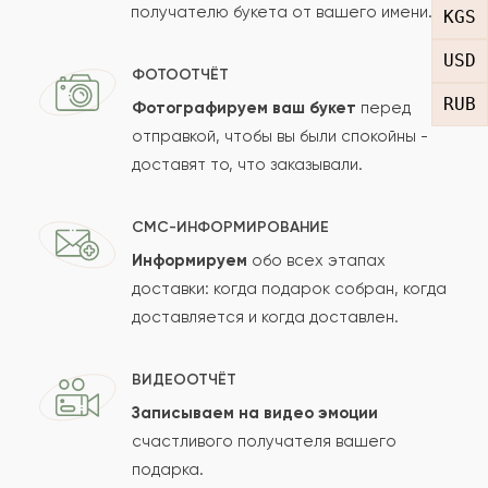
получателю букета от вашего имени.
Рейтинг:
KGS
USD
Отзыв
ФОТООТЧЁТ
RUB
Фотографируем ваш букет
перед
отправкой, чтобы вы были спокойны -
доставят то, что заказывали.
СМС-ИНФОРМИРОВАНИЕ
Информируем
обо всех этапах
Сколько будет
+
?
доставки: когда подарок собран, когда
доставляется и когда доставлен.
Отзыв будет опубликован после проверки.
ВИДЕООТЧЁТ
Проверяем на спам.
Записываем на видео эмоции
счастливого получателя вашего
ОСТАВИТЬ ОТЗЫВ
подарка.