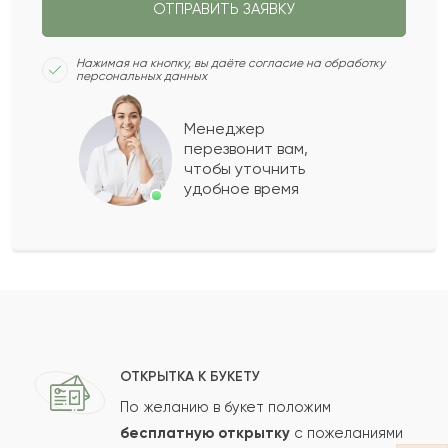
ОТПРАВИТЬ ЗАЯВКУ
Хабиба
Х
2022-01-23
Нажимая на кнопку, вы даёте согласие на обработку
персональных данных
Дэнна
Д
2022-01-21
Менеджер
перезвонит вам,
Показать еще
чтобы уточнить
удобное время
Оставить свой отзыв
Ваше имя
Ваш e-mail
ОТКРЫТКА К БУКЕТУ
По желанию в букет положим
бесплатную открытку
с пожеланиями