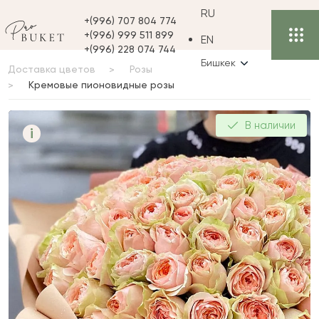
RU
+(996) 707 804 774
+(996) 999 511 899
EN
+(996) 228 074 744
Бишкек
Доставка цветов
Розы
Кремовые пионовидные розы
Кремовые пионовидные
В наличии
i
розы