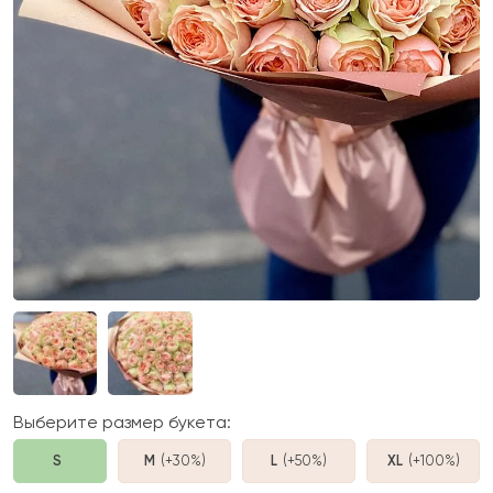
Выберите размер букета:
S
M
(+30%
)
L
(+50%
)
XL
(+100%
)