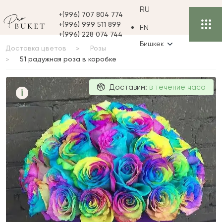
RU
+(996) 707 804 774
+(996) 999 511 899
EN
+(996) 228 074 744
Бишкек
Доставка цветов
Розы
51 радужная роза в коробке
51 радужная
Доставим:
в течение часа
i
роза в коробке