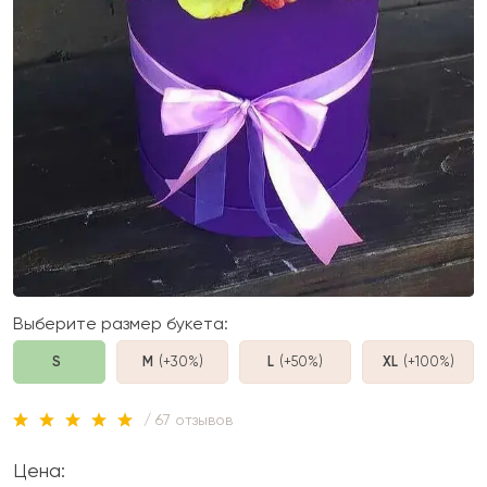
Выберите размер букета:
S
M
(+30%
)
L
(+50%
)
XL
(+100%
)
/ 67 отзывов
Цена: