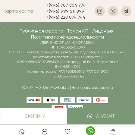
+(996) 707 804 774
Карта сайта
+(996) 999 511 899
+(996) 228 074 744
Публичная оферта
Талон ИП
Лицензия
Политика конфиденциальности
ЛЕВЧЕНКО ОЛЬГА НИКОЛАЕВНА
ИИН: 690502402093
050010 г. Бишкек, Медеуский район, ул. Радлова, д. 50/40 Бишкек,
Алматинская область 050010 Казахстан
KZ876018861000218861 ДБ АО «Народный Банк Казахстана»
БИК HSBKKZKX
Номер телефона: +77770313905, 8 (777) 031 3905
mail@pro-buket.kg
© 2014 — 2026 | Pro-buket | Все права защищены
В КОРЗИНУ
WHATSAPP