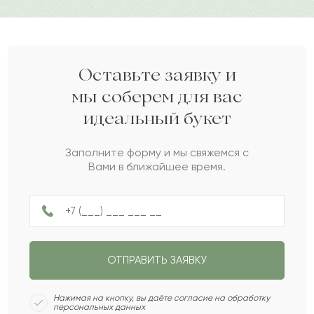
важной датой.
Раиса
Р
2022-06-05
Дарите своим близким любовь вместе с Pro-buket.
Ника
Н
2022-05-21
Оставьте заявку и
мы соберем для вас
идеальный букет
Лунара
Л
2022-05-08
Заполните форму и мы свяжемся с
Вами в ближайшее время.
Алия
А
2022-03-03
Доля
Д
2022-02-15
ОТПРАВИТЬ ЗАЯВКУ
Мераб
М
2022-02-08
Нажимая на кнопку, вы даёте согласие на обработку
персональных данных