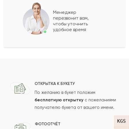
Даулбай
Д
2022-01-15
Менеджер
перезвонит вам,
Показать еще
чтобы уточнить
удобное время
Оставить свой отзыв
Ваше имя
Ваш e-mail
ОТКРЫТКА К БУКЕТУ
По желанию в букет положим
бесплатную открытку
с пожеланиями
получателю букета от вашего имени.
Рейтинг:
KGS
Отзыв
ФОТООТЧЁТ