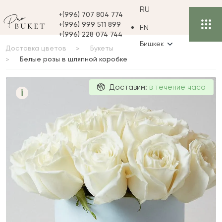
RU
+(996) 707 804 774
+(996) 999 511 899
EN
+(996) 228 074 744
Бишкек
Доставка цветов
Букеты
Белые розы в шляпной коробке
Белые розы в
Доставим:
в течение часа
i
шляпной
коробке