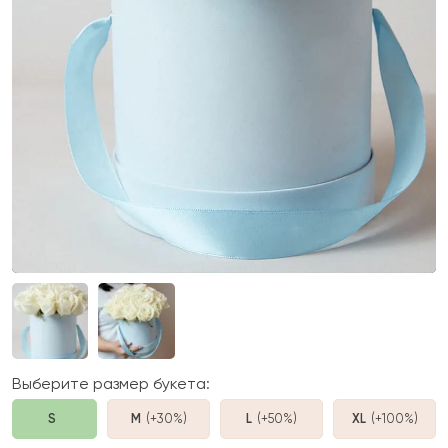
Выберите размер букета:
S
M
(+30%
)
L
(+50%
)
XL
(+100%
)