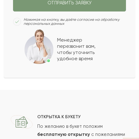
ОТПРАВИТЬ ЗАЯВКУ
Шакира
Ш
2022-06-22
Нажимая на кнопку, вы даёте согласие на обработку
персональных данных
Фекла
Ф
2022-06-12
Менеджер
перезвонит вам,
Показать еще
чтобы уточнить
удобное время
Оставить свой отзыв
Ваше имя
Ваш e-mail
ОТКРЫТКА К БУКЕТУ
По желанию в букет положим
бесплатную открытку
с пожеланиями