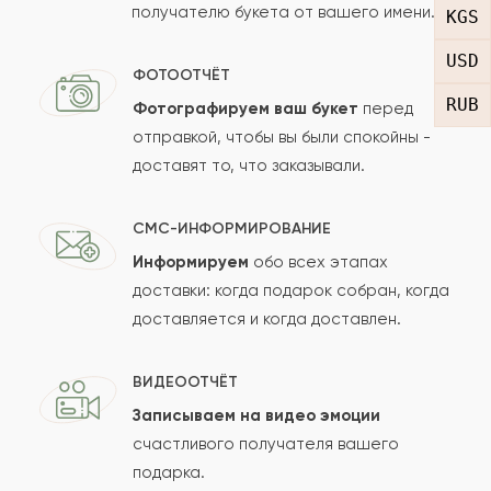
получателю букета от вашего имени.
Рейтинг:
KGS
USD
Отзыв
ФОТООТЧЁТ
RUB
Фотографируем ваш букет
перед
отправкой, чтобы вы были спокойны -
доставят то, что заказывали.
СМС-ИНФОРМИРОВАНИЕ
Информируем
обо всех этапах
Сколько будет
+
?
доставки: когда подарок собран, когда
доставляется и когда доставлен.
Отзыв будет опубликован после проверки.
ВИДЕООТЧЁТ
Проверяем на спам.
Записываем на видео эмоции
счастливого получателя вашего
ОСТАВИТЬ ОТЗЫВ
подарка.