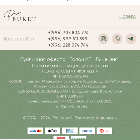
Наверх
+(996) 707 804 774
Карта сайта
+(996) 999 511 899
+(996) 228 074 744
Публичная оферта
Талон ИП
Лицензия
Политика конфиденциальности
ЛЕВЧЕНКО ОЛЬГА НИКОЛАЕВНА
ИИН: 690502402093
050010 г. Бишкек, Медеуский район, ул. Радлова, д. 50/40 Бишкек,
Алматинская область 050010 Казахстан
KZ876018861000218861 ДБ АО «Народный Банк Казахстана»
БИК HSBKKZKX
Номер телефона: +77770313905, 8 (777) 031 3905
mail@pro-buket.kg
© 2014 — 2026 | Pro-buket | Все права защищены