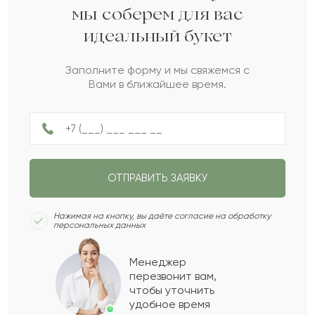
мы соберем для вас
идеальный букет
Бекбол
Б
2022-08-27
Заполните форму и мы свяжемся с
Вами в ближайшее время.
Дария
Д
2022-08-05
Дарина
Д
2022-07-27
ОТПРАВИТЬ ЗАЯВКУ
Темиртас
Т
2022-07-21
Нажимая на кнопку, вы даёте согласие на обработку
персональных данных
Хильда
Х
2022-07-20
Менеджер
перезвонит вам,
Показать еще
чтобы уточнить
удобное время