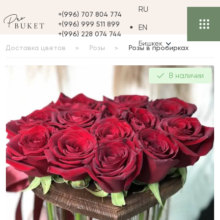
RU
+(996) 707 804 774
+(996) 999 511 899
EN
+(996) 228 074 744
Бишкек
Доставка цветов
Розы
Розы в пробирках
Розы в пробирках
В наличии