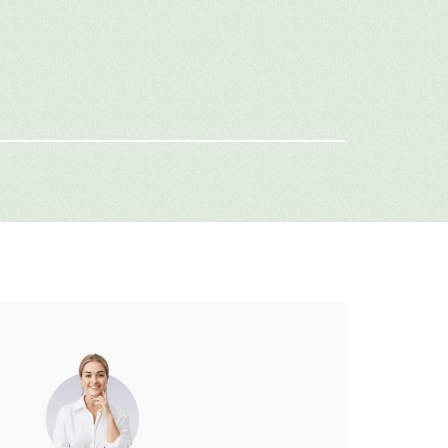
имя
-mail
г: