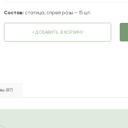
Состав:
статица, спрей розы — 15 шт.
+ ДОБАВИТЬ
В КОРЗИНУ
ы (87)
тве презента на различные события – профессиональный 
2022-10-09
ду
?
Ост
е в коробке придает композиции изысканности. Можно п