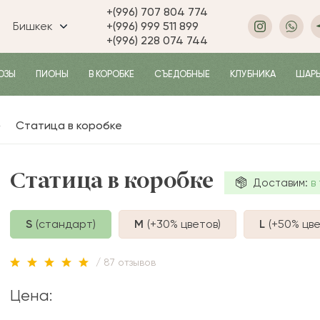
+(996) 707 804 774
Бишкек
+(996) 999 511 899
+(996) 228 074 744
ОЗЫ
ПИОНЫ
В КОРОБКЕ
СЪЕДОБНЫЕ
КЛУБНИКА
ШАР
Статица в коробке
Статица в коробке
Доставим:
в 
S
(стандарт)
M
(+30%
цветов
)
L
(+50%
цве
/ 87 отзывов
Цена: