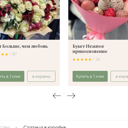
т Больше, чем любовь
Букет Нежное
прикосновение
/ 87
/ 24
ить в 1 клик
в корзину
Купить в 1 клик
в корз
ства
Статица в коробке