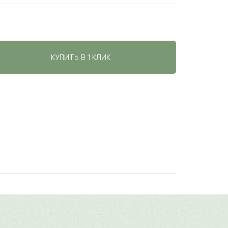
КУПИТЬ В 1 КЛИК
праздник, 8 Марта, торжественное
авить свой отзыв
одобрать монобукет или собрать