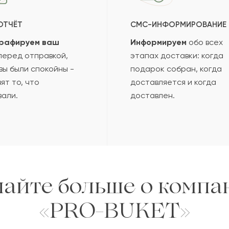
ОТЧЁТ
СМС-ИНФОРМИРОВАНИЕ
рафируем ваш
Информируем
обо всех
еред отправкой,
этапах доставки: когда
вы были спокойны -
подарок собран, когда
ят то, что
доставляется и когда
вали.
доставлен.
найте больше о компа
«PRO-BUKET»