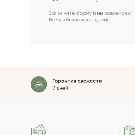
Надия
Н
Заполните форму и мы свяжемся с
Вами в ближайшее время.
Акрам
А
Кобжан
К
Пока
Гарантия свежести
7 дней