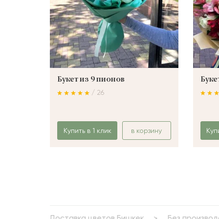
Букет из 9 пионов
Буке
/ 26
Купить в 1 клик
в корзину
Куп
Доставка цветов Бишкек
Без производ