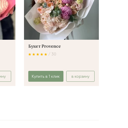
Букет Provence
Букет 
/ 30
ину
Купить в 1 клик
в корзину
Купить