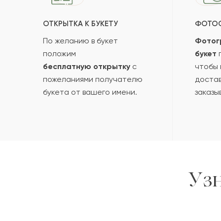
ОТКРЫТКА К БУКЕТУ
ФОТО
По желанию в букет
Фотог
положим
букет
п
бесплатную открытку
с
чтобы 
пожеланиями получателю
достав
букета от вашего имени.
заказы
Уз