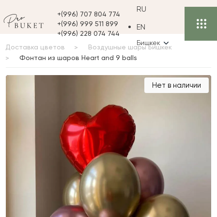
RU
+(996) 707 804 774
+(996) 999 511 899
EN
+(996) 228 074 744
Бишкек
Доставка цветов
Воздушные шары Бишкек
Фонтан из шаров Heart and 9 balls
Фонтан из шаров Heart
Нет в наличии
and 9 balls