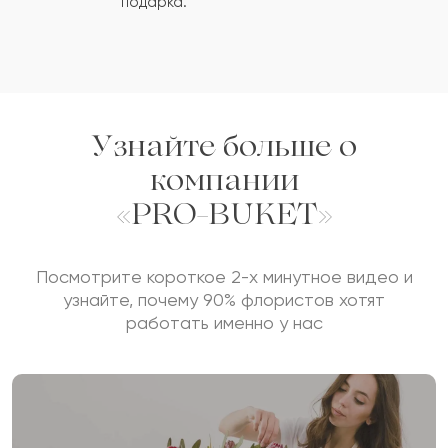
подарка.
Сколько будет
+
?
Отзыв будет опубликован после проверки.
Проверяем на спам.
Узнайте больше о
компании
ОСТАВИТЬ ОТЗЫВ
«PRO-BUKET»
Посмотрите короткое 2-х минутное видео и
узнайте, почему 90% флористов хотят
работать именно у нас