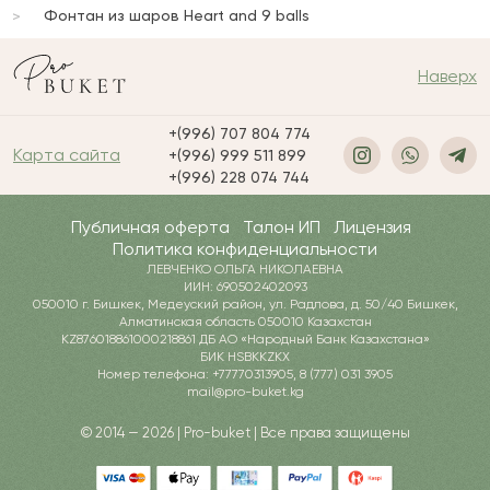
Фонтан из шаров Heart and 9 balls
Наверх
+(996) 707 804 774
Карта сайта
+(996) 999 511 899
+(996) 228 074 744
Публичная оферта
Талон ИП
Лицензия
Политика конфиденциальности
ЛЕВЧЕНКО ОЛЬГА НИКОЛАЕВНА
ИИН: 690502402093
050010 г. Бишкек, Медеуский район, ул. Радлова, д. 50/40 Бишкек,
Алматинская область 050010 Казахстан
KZ876018861000218861 ДБ АО «Народный Банк Казахстана»
БИК HSBKKZKX
Номер телефона: +77770313905, 8 (777) 031 3905
mail@pro-buket.kg
© 2014 — 2026 | Pro-buket | Все права защищены