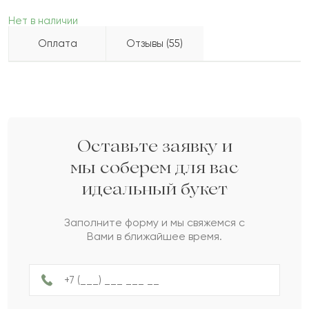
Нет в наличии
Оплата
Отзывы (55)
Ольга
О
2022-09-08
Бесплатно доставляем по городу
Как можно оплатить покупку?
доставка по городу в течение часа
Телжан
Т
2022-07-04
Оставьте заявку и
мы соберем для вас
идеальный букет
Жанабил
Ж
2022-05-31
Заполните форму и мы свяжемся с
Вами в ближайшее время.
Саулет
С
2022-05-03
Нурхан
Н
2022-04-17