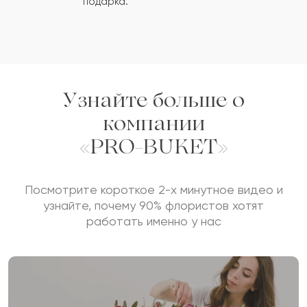
подарка.
Сколько будет
+
?
Отзыв будет опубликован после проверки.
Проверяем на спам.
Узнайте больше о
компании
ОСТАВИТЬ ОТЗЫВ
«PRO-BUKET»
Посмотрите короткое 2-х минутное видео и
узнайте, почему 90% флористов хотят
работать именно у нас