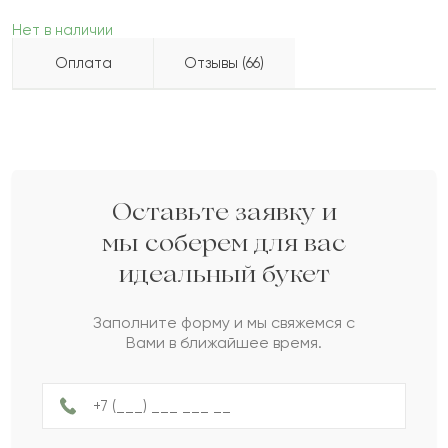
Нет в наличии
Оплата
Отзывы (66)
Карима
К
2022-08-29
Бесплатно доставляем по городу
Как можно оплатить покупку?
доставка по городу в течение часа
Белес
Б
2022-08-13
Оставьте заявку и
мы соберем для вас
идеальный букет
Асли
А
2022-08-03
Заполните форму и мы свяжемся с
Вами в ближайшее время.
Фаина
Ф
2022-06-04
Келбет
К
2022-05-01