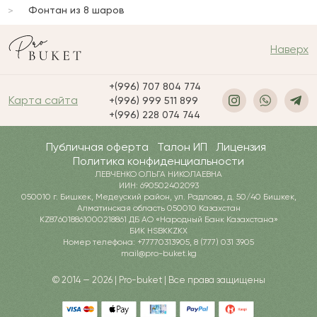
Фонтан из 8 шаров
Наверх
+(996) 707 804 774
Карта сайта
+(996) 999 511 899
+(996) 228 074 744
Публичная оферта
Талон ИП
Лицензия
Политика конфиденциальности
ЛЕВЧЕНКО ОЛЬГА НИКОЛАЕВНА
ИИН: 690502402093
050010 г. Бишкек, Медеуский район, ул. Радлова, д. 50/40 Бишкек,
Алматинская область 050010 Казахстан
KZ876018861000218861 ДБ АО «Народный Банк Казахстана»
БИК HSBKKZKX
Номер телефона: +77770313905, 8 (777) 031 3905
mail@pro-buket.kg
© 2014 — 2026 | Pro-buket | Все права защищены