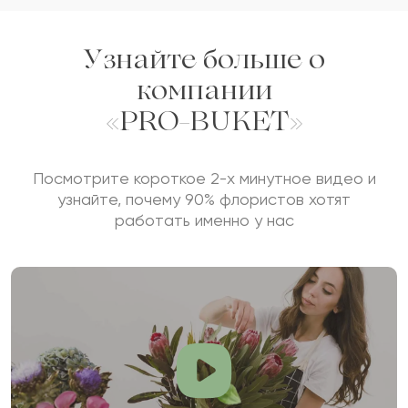
Отзыв будет опубликован после проверки.
Проверяем на спам.
Узнайте больше о
компании
ОСТАВИТЬ ОТЗЫВ
«PRO-BUKET»
Посмотрите короткое 2-х минутное видео и
узнайте, почему 90% флористов хотят
работать именно у нас