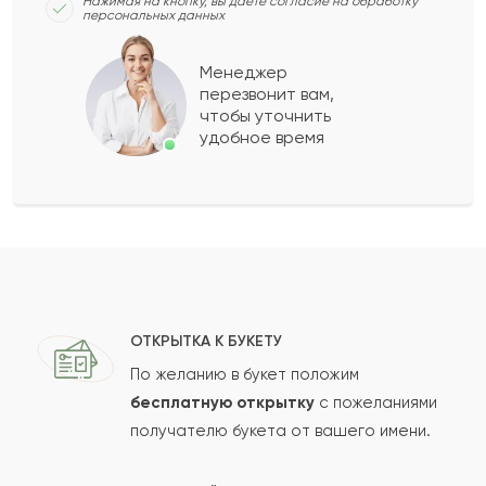
Нажимая на кнопку, вы даёте согласие на обработку
персональных данных
Неонил
Н
2024-04-14
Менеджер
перезвонит вам,
Лиора
Л
2024-03-28
чтобы уточнить
удобное время
Корнелия
К
2024-01-15
Тамара
Т
2023-12-24
Показать еще
ОТКРЫТКА К БУКЕТУ
По желанию в букет положим
бесплатную открытку
с пожеланиями
Оставить свой отзыв
получателю букета от вашего имени.
Ваше имя