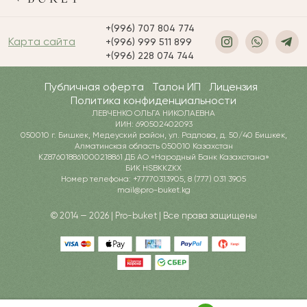
+(996) 707 804 774
Карта сайта
+(996) 999 511 899
+(996) 228 074 744
Публичная оферта
Талон ИП
Лицензия
Политика конфиденциальности
ЛЕВЧЕНКО ОЛЬГА НИКОЛАЕВНА
ИИН: 690502402093
050010 г. Бишкек, Медеуский район, ул. Радлова, д. 50/40 Бишкек,
Алматинская область 050010 Казахстан
KZ876018861000218861 ДБ АО «Народный Банк Казахстана»
БИК HSBKKZKX
Номер телефона: +77770313905, 8 (777) 031 3905
mail@pro-buket.kg
© 2014 — 2026 | Pro-buket | Все права защищены