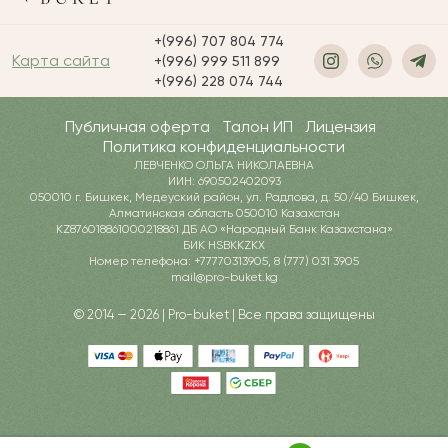
+(996) 707 804 774
Карта сайта
+(996) 999 511 899
+(996) 228 074 744
Публичная оферта
Талон ИП
Лицензия
Политика конфиденциальности
ЛЕВЧЕНКО ОЛЬГА НИКОЛАЕВНА
ИИН: 690502402093
050010 г. Бишкек, Медеуский район, ул. Радлова, д. 50/40 Бишкек,
Алматинская область 050010 Казахстан
KZ876018861000218861 ДБ АО «Народный Банк Казахстана»
БИК HSBKKZKX
Номер телефона: +77770313905, 8 (777) 031 3905
mail@pro-buket.kg
© 2014 — 2026 | Pro-buket | Все права защищены