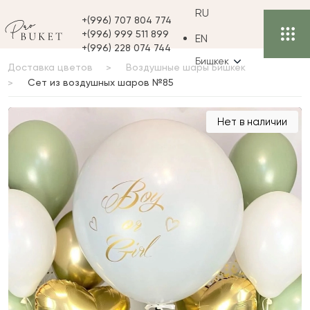
RU
+(996) 707 804 774
+(996) 999 511 899
EN
+(996) 228 074 744
Бишкек
Доставка цветов
Воздушные шары Бишкек
Сет из воздушных шаров №85
Сет из воздушных
Нет в наличии
шаров №85