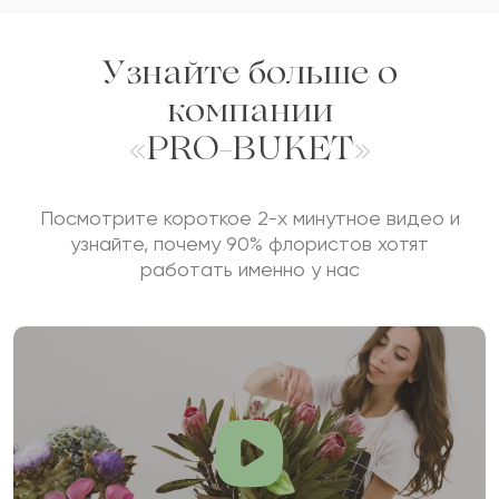
Отзыв будет опубликован после проверки.
Проверяем на спам.
Узнайте больше о
компании
ОСТАВИТЬ ОТЗЫВ
«PRO-BUKET»
Посмотрите короткое 2-х минутное видео и
узнайте, почему 90% флористов хотят
работать именно у нас