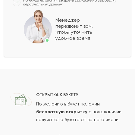
Нажимая на кнопку, вы даёте согласие на обработку
персональных данных
Рысты
Р
2023-05-19
Менеджер
перезвонит вам,
Сабаз
С
2023-02-25
чтобы уточнить
удобное время
Кирилла
К
2023-01-21
Глафира
Г
2023-01-21
Показать еще
ОТКРЫТКА К БУКЕТУ
По желанию в букет положим
бесплатную открытку
с пожеланиями
Оставить свой отзыв
получателю букета от вашего имени.
Ваше имя