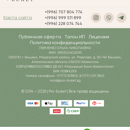
+(996) 707 804 774
Карта сайта
+(996) 999 511 899
+(996) 228 074 744
Публичная оферта
Талон ИП
Лицензия
Политика конфиденциальности
ЛЕВЧЕНКО ОЛЬГА НИКОЛАЕВНА
ИИН: 690502402093
050010 г. Бишкек, Медеуский район, ул. Радлова, д. 50/40 Бишкек,
Алматинская область 050010 Казахстан
KZ876018861000218861 ДБ АО «Народный Банк Казахстана»
БИК HSBKKZKX
Номер телефона: +77770313905, 8 (777) 031 3905
mail@pro-buket.kg
© 2014 — 2026 | Pro-buket | Все права защищены