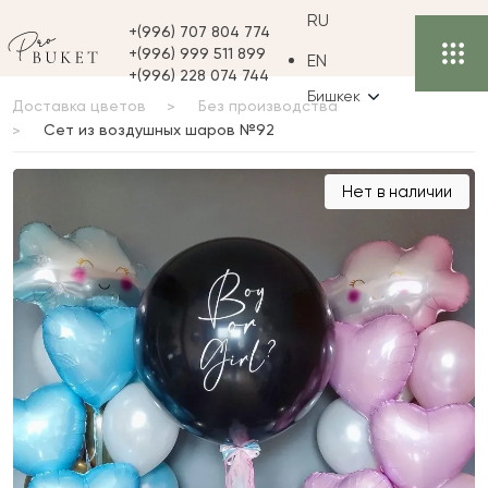
RU
+(996) 707 804 774
+(996) 999 511 899
EN
+(996) 228 074 744
Бишкек
Доставка цветов
Без производства
Сет из воздушных шаров №92
Сет из воздушных
Нет в наличии
шаров №92