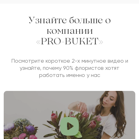
Отзыв будет опубликован после проверки.
Проверяем на спам.
Узнайте больше о
компании
ОСТАВИТЬ ОТЗЫВ
«PRO-BUKET»
Посмотрите короткое 2-х минутное видео и
узнайте, почему 90% флористов хотят
работать именно у нас