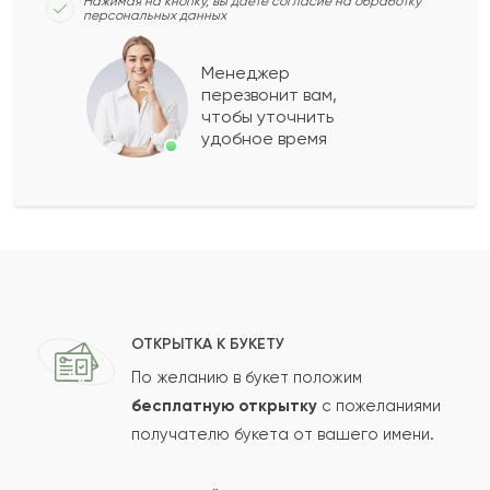
Нажимая на кнопку, вы даёте согласие на обработку
персональных данных
Ерман
Е
2023-02-16
Менеджер
перезвонит вам,
Порфирий
П
2022-10-26
чтобы уточнить
удобное время
Зибагуль
З
2022-10-16
Ширингуль
Ш
2022-09-04
Показать еще
ОТКРЫТКА К БУКЕТУ
По желанию в букет положим
бесплатную открытку
с пожеланиями
Оставить свой отзыв
получателю букета от вашего имени.
Ваше имя