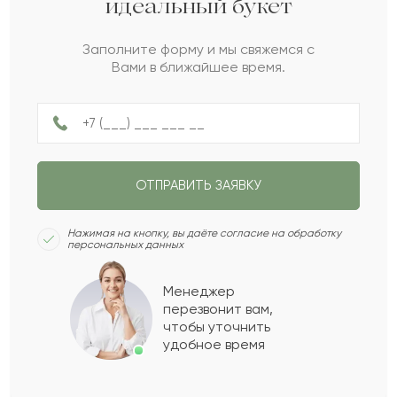
идеальный букет
Аманжол
А
2022-07-18
Заполните форму и мы свяжемся с
Вами в ближайшее время.
Зейнегуль
З
2022-06-30
Балман
Б
2022-06-25
ОТПРАВИТЬ ЗАЯВКУ
Даниелла
Д
2022-06-04
Нажимая на кнопку, вы даёте согласие на обработку
персональных данных
Талмас
Т
2022-05-28
Менеджер
перезвонит вам,
Показать еще
чтобы уточнить
удобное время
Оставить свой отзыв