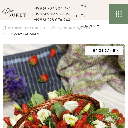
RU
+(996) 707 804 774
+(996) 999 511 899
EN
+(996) 228 074 744
Бишкек
Доставка цветов
Съедобные букеты
Букет Beloved
Букет Beloved
Нет в наличии