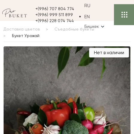
RU
+(996) 707 804 774
+(996) 999 511 899
EN
+(996) 228 074 744
Бишкек
Доставка цветов
Съедобные букеты
Букет Урожай
Букет Урожай
Нет в наличии