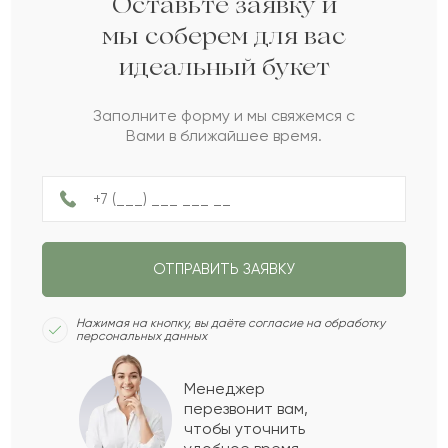
Оставьте заявку и
мы соберем для вас
идеальный букет
Акрам
А
2022-06-27
Заполните форму и мы свяжемся с
Вами в ближайшее время.
Зоряна
З
2022-06-26
Хильда
Х
2022-06-26
ОТПРАВИТЬ ЗАЯВКУ
Эрика
Э
2022-06-20
Нажимая на кнопку, вы даёте согласие на обработку
персональных данных
Баржаксы
Б
2022-05-04
Менеджер
перезвонит вам,
Показать еще
чтобы уточнить