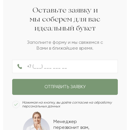
Оставьте заявку и
Эрнестина
Э
2014-09-20
мы соберем для вас
идеальный букет
Тамила
Т
2013-03-30
Заполните форму и мы свяжемся с
Вами в ближайшее время.
Юлиан
Ю
2010-04-19
Джамиля
Д
2008-04-12
ОТПРАВИТЬ ЗАЯВКУ
Рабат
Р
2004-11-27
Нажимая на кнопку, вы даёте согласие на обработку
персональных данных
Шарбану
Ш
2003-05-10
Менеджер
перезвонит вам,