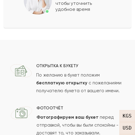
чтобы уточнить
удобное время
Алдона
А
2003-02-14
Умит
У
2002-10-28
Показать еще
ОТКРЫТКА К БУКЕТУ
Оставить свой отзыв
По желанию в букет положим
бесплатную открытку
с пожеланиями
Ваше имя
получателю букета от вашего имени.
ФОТООТЧЁТ
Ваш e-mail
KGS
Фотографируем ваш букет
перед
отправкой, чтобы вы были спокойны -
USD
доставят то, что заказывали.