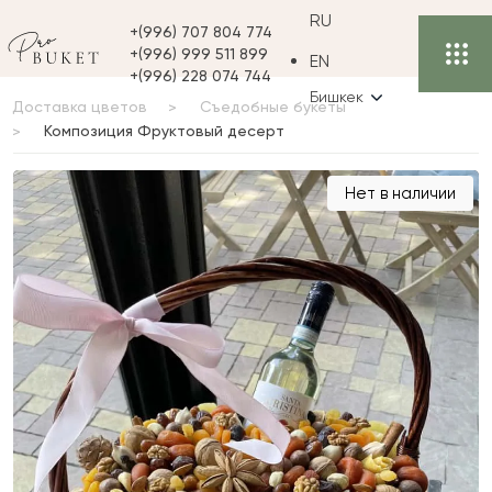
RU
+(996) 707 804 774
+(996) 999 511 899
EN
+(996) 228 074 744
Бишкек
Доставка цветов
Съедобные букеты
Композиция Фруктовый десерт
Композиция
Нет в наличии
Фруктовый десерт