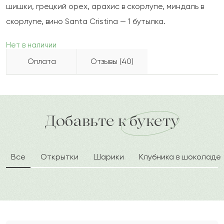
шишки, грецкий орех, арахис в скорлупе, миндаль в
скорлупе, вино Santa Cristina — 1 бутылка.
Нет в наличии
Оплата
Отзывы (40)
2022-08-18
Илья Карпович
Бесплатно доставляем по городу
Как можно оплатить покупку?
И
доставка по городу в течение часа
Добавьте к букету
Заказывал данный букет, очень понравилась
композиция. Выглядит красиво, составлено
качественно и со вкусом. Попробовали очень
Все
Открытки
Шарики
Клубника в шоколаде
вкусный букет оказался. Большое спасибо за
такую задумку и букет!
Мирей
М
2015-03-24