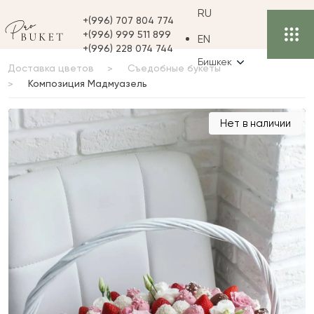
RU
+(996) 707 804 774
+(996) 999 511 899
EN
+(996) 228 074 744
Бишкек
Доставка цветов
Съедобные букеты
Композиция Мадмуазель‎
Композиция
Нет в наличии
Мадмуазель‎