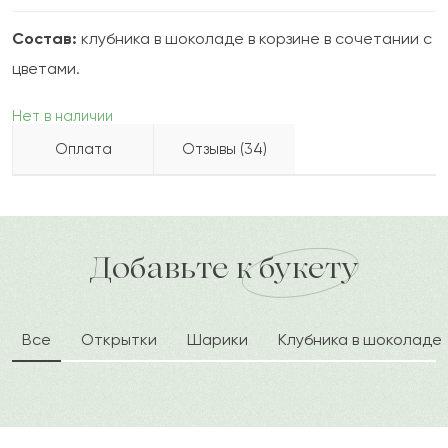
Состав:
клубника в шоколаде в корзине в сочетании с
цветами.
Нет в наличии
Оплата
Отзывы (34)
Хайдар
Х
2022-10-21
Бесплатно доставляем по городу
Как можно оплатить покупку?
доставка по городу в течение часа
Добавьте к букету
Алпамыс
А
2022-08-31
Все
Открытки
Шарики
Клубника в шоколаде
Абыз
А
2022-06-01
Кудайберген
К
2022-05-13