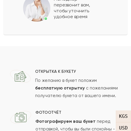
перезвонит вам,
Показать еще
чтобы уточнить
удобное время
Оставить свой отзыв
Ваше имя
Ваш e-mail
ОТКРЫТКА К БУКЕТУ
По желанию в букет положим
бесплатную открытку
с пожеланиями
получателю букета от вашего имени.
Рейтинг:
Отзыв
ФОТООТЧЁТ
KGS
Фотографируем ваш букет
перед
USD
отправкой, чтобы вы были спокойны -