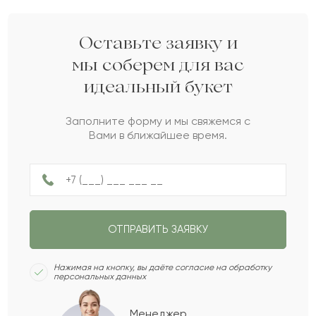
Станислава
С
2022-04-27
Оставьте заявку и
мы соберем для вас
идеальный букет
Ордабай
О
2022-03-27
Заполните форму и мы свяжемся с
Вами в ближайшее время.
Аза
А
2022-03-16
Милослава
М
2022-02-23
ОТПРАВИТЬ ЗАЯВКУ
Жолдас
Ж
2022-01-24
Нажимая на кнопку, вы даёте согласие на обработку
персональных данных
Сауле
С
2021-10-31
Менеджер