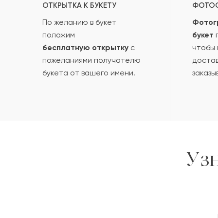
ОТКРЫТКА К БУКЕТУ
ФОТО
По желанию в букет
Фотог
положим
букет
п
бесплатную открытку
с
чтобы 
пожеланиями получателю
достав
букета от вашего имени.
заказы
Уз