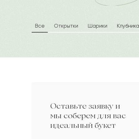
Зейнегуль
З
Дарите своим близким любовь вместе 
Алмаз
А
Все
Открытки
Шарики
Клубник
Янка
Я
Манат
М
Петр
П
Оставьте заявку и
Казбек
К
мы соберем для вас
идеальный букет
Гюзель
Г