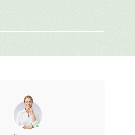
-mail
г: