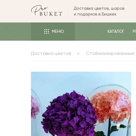
Доставка цветов, шаров
ЦВЕТЫ
и подарков в Бишкек
РОЗЫ
МЕНЮ
КАТАЛОГ
Р
ПИОНЫ
ТЮЛЬПАНЫ
Доставка цветов
Стабилизированные
БУКЕТЫ
КОМУ
ПОВОД
ФОРМА И УПАКОВКА
СЪЕДОБНЫЕ БУКЕТЫ
КОМНАТНЫЕ ЦВЕТЫ
ПОДАРКИ