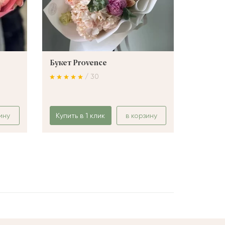
Букет Provence
Букет 
/ 30
ину
Купить в 1 клик
в корзину
Купить