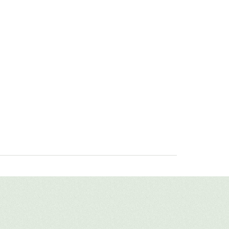
тения проходят специальную
авить свой отзыв
меняются в качестве декоративных
имя