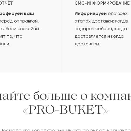
ОТЧЁТ
СМС-ИНФОРМИРОВАНИЕ
рафируем ваш
Информируем
обо всех
еред отправкой,
этапах доставки: когда
вы были спокойны -
подарок собран, когда
ят то, что
доставляется и когда
вали.
доставлен.
найте больше о компа
«PRO-BUKET»
Посмотрите короткое 2-х минутное видео и узнайте