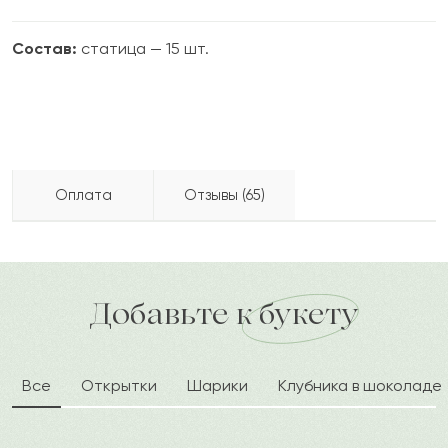
Состав:
статица — 15 шт.
Оплата
Отзывы (65)
Шакира
Ш
2022-09-25
Бесплатно доставляем по городу
Как можно оплатить покупку?
доставка по городу в течение часа
Добавьте к букету
Биргит
Б
2022-09-21
Все
Открытки
Шарики
Клубника в шоколаде
Елена
Е
2022-09-03