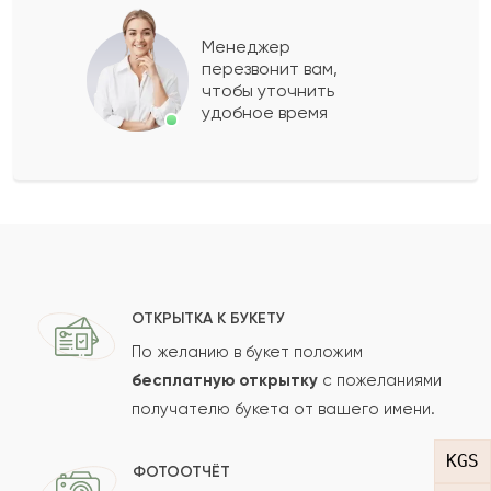
Зиягуль
З
2022-02-10
Менеджер
перезвонит вам,
Показать еще
чтобы уточнить
удобное время
Оставить свой отзыв
Ваше имя
Ваш e-mail
ОТКРЫТКА К БУКЕТУ
По желанию в букет положим
бесплатную открытку
с пожеланиями
получателю букета от вашего имени.
Рейтинг:
KGS
Отзыв
ФОТООТЧЁТ