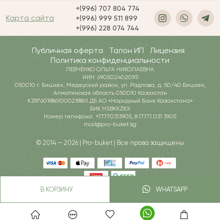
+(996) 707 804 774
Карта сайта
+(996) 999 511 899
+(996) 228 074 744
Публичная оферта
Талон ИП
Лицензия
Политика конфиденциальности
ЛЕВЧЕНКО ОЛЬГА НИКОЛАЕВНА
ИИН: 690502402093
050010 г. Бишкек, Медеуский район, ул. Радлова, д. 50/40 Бишкек,
Алматинская область 050010 Казахстан
KZ876018861000218861 ДБ АО «Народный Банк Казахстана»
БИК HSBKKZKX
Номер телефона: +77770313905, 8 (777) 031 3905
mail@pro-buket.kg
© 2014 — 2026 | Pro-buket | Все права защищены
В КОРЗИНУ
WHATSAPP