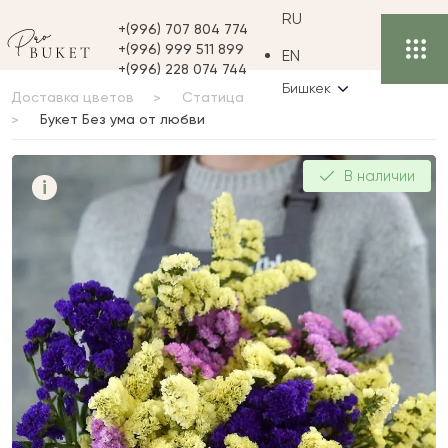
RU
+(996) 707 804 774
+(996) 999 511 899
EN
+(996) 228 074 744
Бишкек
Доставка цветов
Статица
Букет Без ума от любви
Букет Без ума от любви
В наличии
i