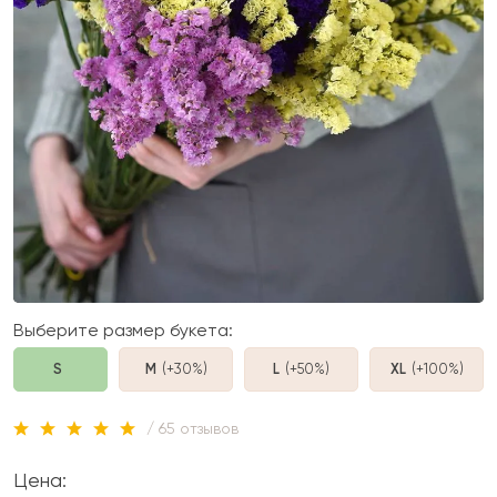
Выберите размер букета:
S
M
(+30%
)
L
(+50%
)
XL
(+100%
)
/ 65 отзывов
Цена: