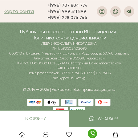
+(996) 707 804 774
Карта сайта
+(996) 999 511 899
+(996) 228 074 744
Публичная оферта
Талон ИП
Лицензия
Политика конфиденциальности
ЛЕВЧЕНКО ОЛЬГА НИКОЛАЕВНА
ИИН: 690502402093
050010 г. Бишкек, Медеуский район, ул. Радлова, д. 50/40 Бишкек,
Алматинская область 050010 Казахстан
KZ876018861000218861 ДБ АО «Народный Банк Казахстана»
БИК HSBKKZKX
Номер телефона: +77770313905, 8 (777) 031 3905
mail@pro-buket.kg
© 2014 — 2026 | Pro-buket | Все права защищены
В КОРЗИНУ
WHATSAPP