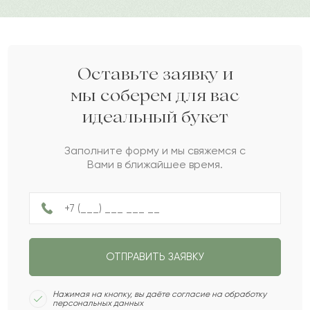
Нисон
Н
2022-07-30
Владислава
В
2022-07-12
Оставьте заявку и
мы соберем для вас
идеальный букет
Лия
Л
2022-06-25
Заполните форму и мы свяжемся с
Вами в ближайшее время.
Кларисса
К
2022-06-09
Жазира
Ж
2022-05-24
ОТПРАВИТЬ ЗАЯВКУ
Ринат
Р
2022-04-29
Нажимая на кнопку, вы даёте согласие на обработку
персональных данных