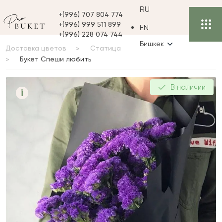
RU
+(996) 707 804 774
+(996) 999 511 899
EN
+(996) 228 074 744
Бишкек
Доставка цветов
Статица
Букет Спеши любить
Букет Спеши любить
В наличии
i