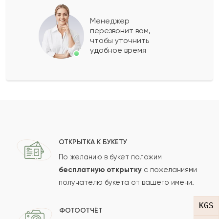
Алексий
А
2022-04-16
Менеджер
перезвонит вам,
Показать еще
чтобы уточнить
удобное время
Оставить свой отзыв
Ваше имя
Ваш e-mail
ОТКРЫТКА К БУКЕТУ
По желанию в букет положим
бесплатную открытку
с пожеланиями
получателю букета от вашего имени.
Рейтинг:
KGS
Отзыв
ФОТООТЧЁТ