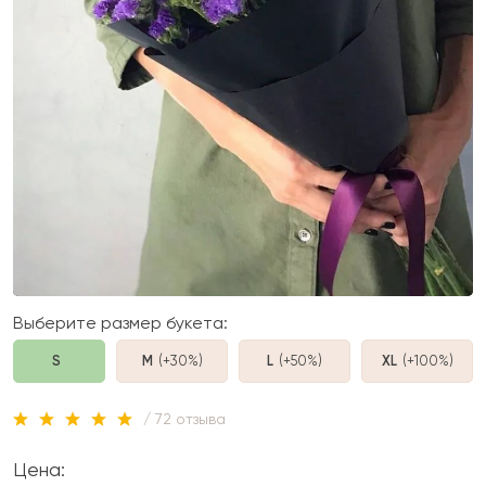
Выберите размер букета:
S
M
(+30%
)
L
(+50%
)
XL
(+100%
)
/ 72 отзыва
Цена: