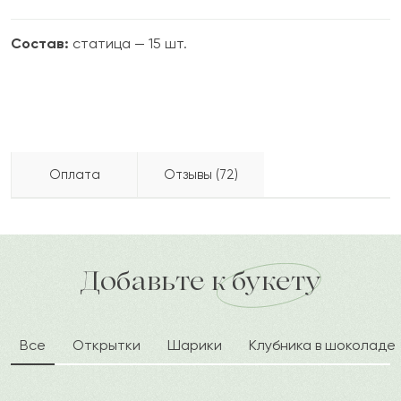
Состав:
статица — 15 шт.
Оплата
Отзывы (72)
Верона
В
2022-08-21
Бесплатно доставляем по городу
Как можно оплатить покупку?
доставка по городу в течение часа
Добавьте к букету
Кайрат
К
2022-08-11
Все
Открытки
Шарики
Клубника в шоколаде
Ескаир
Е
2022-08-02