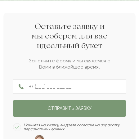
Асемхан
А
2022-09-08
Орал
О
2022-09-08
Оставьте заявку и
мы соберем для вас
идеальный букет
Салим
С
2022-08-25
Заполните форму и мы свяжемся с
Вами в ближайшее время.
Искра
И
2022-07-30
Нурзила
Н
2022-04-14
ОТПРАВИТЬ ЗАЯВКУ
Зангар
З
2022-03-27
Нажимая на кнопку, вы даёте согласие на обработку
персональных данных
Акрам
А
2022-03-17