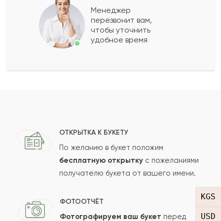
Менеджер
перезвонит вам,
Показать еще
чтобы уточнить
удобное время
Оставить свой отзыв
Ваше имя
Ваш e-mail
ОТКРЫТКА К БУКЕТУ
По желанию в букет положим
бесплатную открытку
с пожеланиями
получателю букета от вашего имени.
Рейтинг:
KGS
Отзыв
ФОТООТЧЁТ
USD
Фотографируем ваш букет
перед