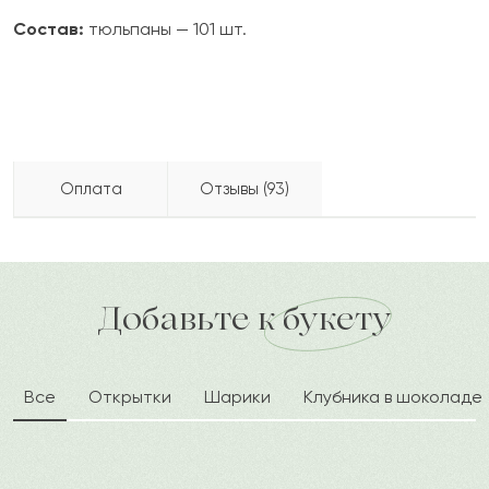
Состав:
тюльпаны — 101 шт.
Оплата
Отзывы (93)
Агния
А
2022-10-06
Бесплатно доставляем по городу
Как можно оплатить покупку?
доставка по городу в течение часа
Добавьте к букету
Болат
Б
2022-09-26
Все
Открытки
Шарики
Клубника в шоколаде
Елдар
Е
2022-09-16