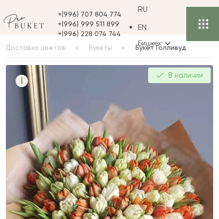
RU
+(996) 707 804 774
+(996) 999 511 899
EN
+(996) 228 074 744
Бишкек
Доставка цветов
Букеты
Букет Голливуд
Букет Голливуд
В наличии
i