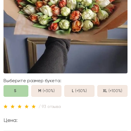
Выберите размер букета:
S
M
(+30%
)
L
(+50%
)
XL
(+100%
)
/ 93 отзыва
Цена: