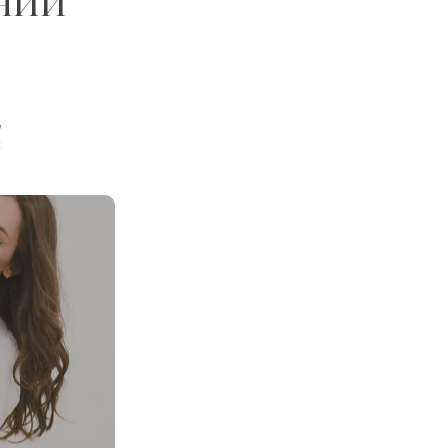
нии
,
с