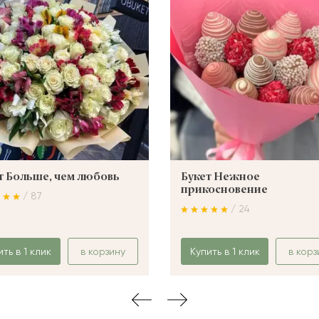
т Больше, чем любовь
Букет Нежное
прикосновение
/ 87
/ 24
ить в 1 клик
в корзину
Купить в 1 клик
в корз