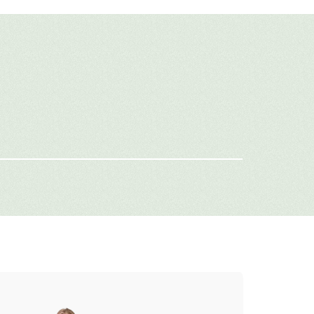
авить свой отзыв
имя
-mail
г: