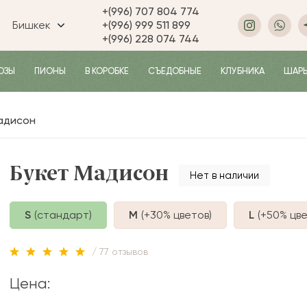
+(996) 707 804 774
Бишкек
+(996) 999 511 899
+(996) 228 074 744
ОЗЫ
ПИОНЫ
В КОРОБКЕ
СЪЕДОБНЫЕ
КЛУБНИКА
ШАР
адисон
Букет Мадисон
Нет в наличии
S
(стандарт)
M
(+30%
цветов
)
L
(+50%
цве
/ 77 отзывов
Цена: