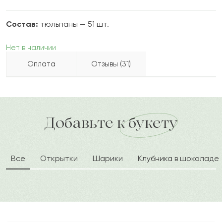
Состав:
тюльпаны — 51 шт.
Нет в наличии
Оплата
Отзывы (31)
Жанбосын
Ж
2022-09-20
Бесплатно доставляем по городу
Как можно оплатить покупку?
доставка по городу в течение часа
Добавьте к букету
Газиза
Г
2022-09-12
Все
Открытки
Шарики
Клубника в шоколаде
Филат
Ф
2022-08-12
Раис
Р
2022-05-15