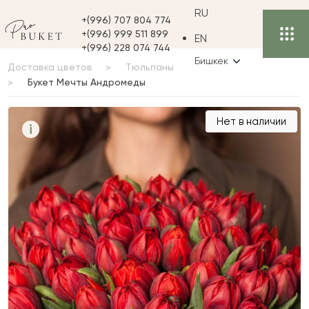
RU
+(996) 707 804 774
+(996) 999 511 899
EN
+(996) 228 074 744
Бишкек
Доставка цветов
Тюльпаны
Букет Мечты Андромеды
Букет Мечты
Нет в наличии
i
Андромеды