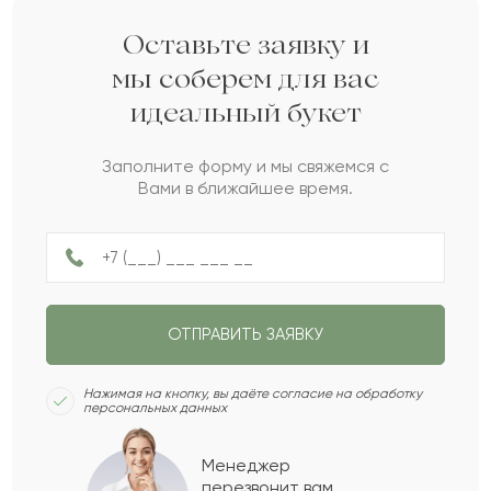
Платон
П
2022-05-08
Оставьте заявку и
мы соберем для вас
идеальный букет
Габриэлла
Г
2022-04-17
Заполните форму и мы свяжемся с
Вами в ближайшее время.
Буран
Б
2022-01-04
Азиза
А
2021-12-25
ОТПРАВИТЬ ЗАЯВКУ
Ерман
Е
2021-08-09
Нажимая на кнопку, вы даёте согласие на обработку
персональных данных
Рэй
Р
2021-08-05
Менеджер
перезвонит вам,
Показать еще