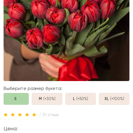
Выберите размер букета:
S
M
(+30%
)
L
(+50%
)
XL
(+100%
)
/ 31 отзыв
Цена: