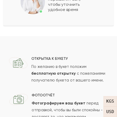
чтобы уточнить
удобное время
Оставить свой отзыв
Ваше имя
Ваш e-mail
ОТКРЫТКА К БУКЕТУ
По желанию в букет положим
бесплатную открытку
с пожеланиями
получателю букета от вашего имени.
Рейтинг:
Отзыв
ФОТООТЧЁТ
KGS
Фотографируем ваш букет
перед
отправкой, чтобы вы были спокойны -
USD
доставят то, что заказывали.