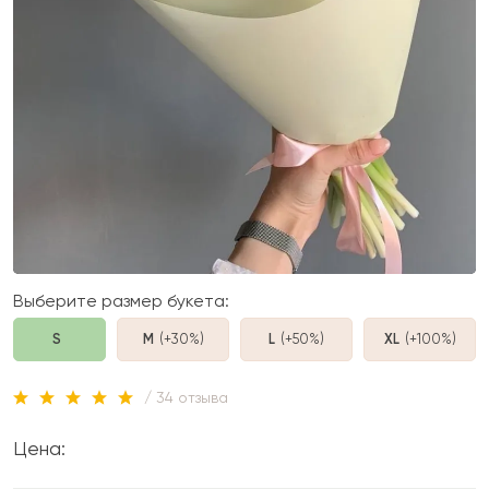
Выберите размер букета:
S
M
(+30%
)
L
(+50%
)
XL
(+100%
)
/ 34 отзыва
Цена: