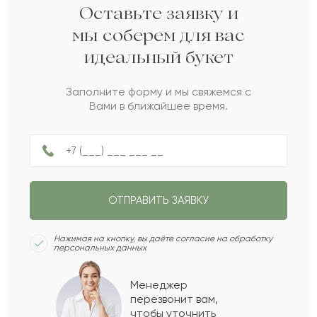
Бектлеу
Б
2022-03-19
Оставьте заявку и
мы соберем для вас
идеальный букет
Акбатес
А
2022-01-13
Заполните форму и мы свяжемся с
Вами в ближайшее время.
Заки
З
2022-01-03
Тамаз
Т
2021-12-24
ОТПРАВИТЬ ЗАЯВКУ
Каламкас
К
2021-11-29
Нажимая на кнопку, вы даёте согласие на обработку
персональных данных
Алан
А
2021-10-06
Менеджер
перезвонит вам,
Показать еще
чтобы уточнить