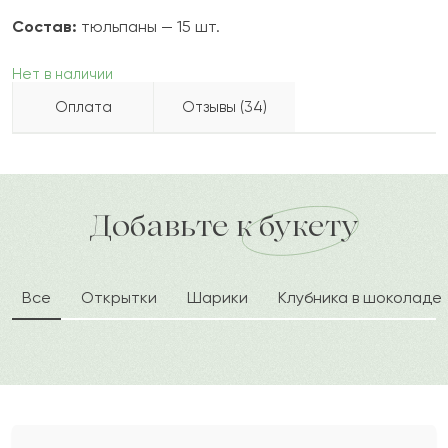
Состав:
тюльпаны — 15 шт.
Нет в наличии
Оплата
Отзывы (34)
Пётр
П
2022-10-08
Бесплатно доставляем по городу
Как можно оплатить покупку?
доставка по городу в течение часа
Добавьте к букету
Виргиния
В
2022-09-13
Все
Открытки
Шарики
Клубника в шоколаде
Марат
М
2022-05-26
Сария
С
2022-04-20