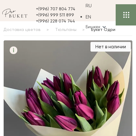
RU
+(996) 707 804 774
+(996) 999 511 899
EN
+(996) 228 074 744
Бишкек
Доставка цветов
Тюльпаны
Букет Одри
Букет Одри
Нет в наличии
i