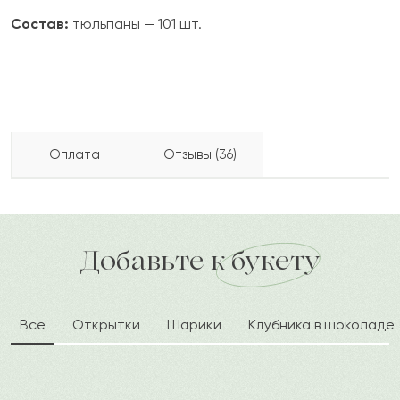
Состав:
тюльпаны — 101 шт.
Оплата
Отзывы (36)
Алма
А
2022-10-07
Бесплатно доставляем по городу
Как можно оплатить покупку?
доставка по городу в течение часа
Добавьте к букету
Айшайым
А
2022-05-29
Все
Открытки
Шарики
Клубника в шоколаде
Джамил
Д
2022-05-25