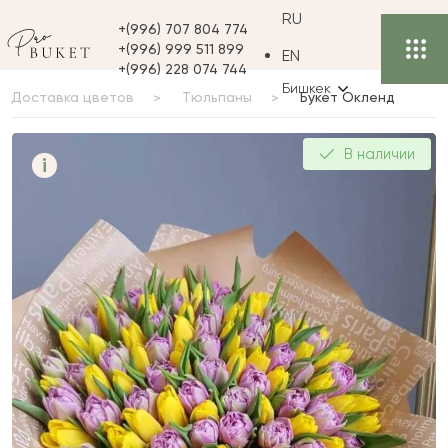
RU
+(996) 707 804 774
+(996) 999 511 899
EN
+(996) 228 074 744
Бишкек
Доставка цветов
Тюльпаны
Букет Окленд
Букет Окленд
В наличии
i