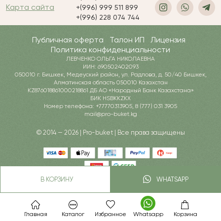
Карта сайта
+(996) 999 511 899
+(996) 228 074 744
Публичная оферта
Талон ИП
Лицензия
Политика конфиденциальности
ЛЕВЧЕНКО ОЛЬГА НИКОЛАЕВНА
ИИН: 690502402093
050010 г. Бишкек, Медеуский район, ул. Радлова, д. 50/40 Бишкек,
Алматинская область 050010 Казахстан
KZ876018861000218861 ДБ АО «Народный Банк Казахстана»
БИК HSBKKZKX
Номер телефона: +77770313905, 8 (777) 031 3905
mail@pro-buket.kg
© 2014 — 2026 | Pro-buket | Все права защищены
В КОРЗИНУ
WHATSAPP
Главная
Каталог
Избранное
Whatsapp
Корзина