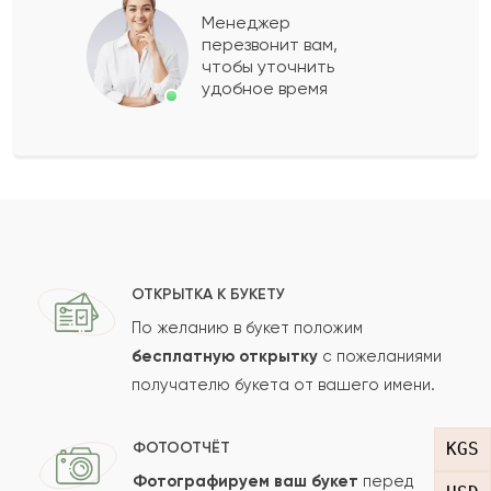
Менеджер
перезвонит вам,
Показать еще
чтобы уточнить
удобное время
Оставить свой отзыв
Ваше имя
Ваш e-mail
ОТКРЫТКА К БУКЕТУ
По желанию в букет положим
бесплатную открытку
с пожеланиями
получателю букета от вашего имени.
Рейтинг:
Отзыв
KGS
ФОТООТЧЁТ
Фотографируем ваш букет
перед