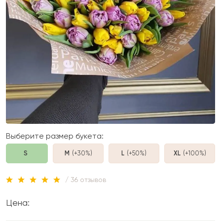
Выберите размер букета:
S
M
(+30%
)
L
(+50%
)
XL
(+100%
)
/ 36 отзывов
Цена: