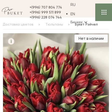
RU
+(996) 707 804 774
+(996) 999 511 899
EN
+(996) 228 074 744
Бишкек
Доставка цветов
Тюльпаны
Букет Рэйчел
Букет Рэйчел
Нет в наличии
i