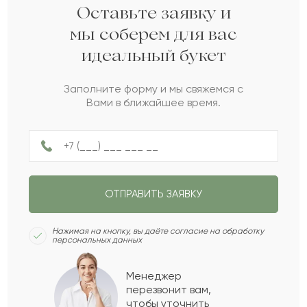
Абылай
А
2022-05-16
Оставьте заявку и
мы соберем для вас
идеальный букет
Алексей
А
2022-02-01
Заполните форму и мы свяжемся с
Вами в ближайшее время.
Панкрат
П
2021-11-20
Орзия
О
2021-08-05
ОТПРАВИТЬ ЗАЯВКУ
Татьяна
Т
2021-05-20
Нажимая на кнопку, вы даёте согласие на обработку
персональных данных
Екатерина
Е
2021-04-21
Менеджер
перезвонит вам,
Показать еще
чтобы уточнить