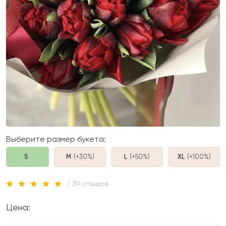
Выберите размер букета:
S
M
(+30%
)
L
(+50%
)
XL
(+100%
)
/ 39 отзывов
Цена: