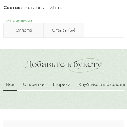
Состав:
тюльпаны — 31 шт.
Нет в наличии
Оплата
Отзывы (39)
Асылша
А
2022-09-17
Бесплатно доставляем по городу
Как можно оплатить покупку?
доставка по городу в течение часа
Добавьте к букету
Арно
А
2022-07-08
Все
Открытки
Шарики
Клубника в шоколаде
Сапарбек
С
2022-06-20
Исажан
И
2022-05-24