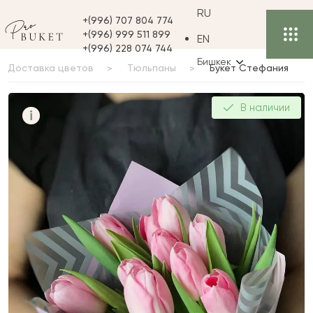
RU
+(996) 707 804 774
+(996) 999 511 899
EN
+(996) 228 074 744
Бишкек
Доставка цветов
Тюльпаны
Букет Стефания
Букет Стефания
В наличии
i