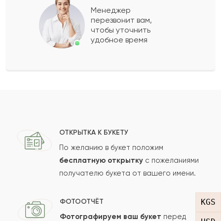
Менеджер
перезвонит вам,
Показать еще
чтобы уточнить
удобное время
Оставить свой отзыв
Ваше имя
Ваш e-mail
ОТКРЫТКА К БУКЕТУ
По желанию в букет положим
бесплатную открытку
с пожеланиями
получателю букета от вашего имени.
Рейтинг:
Отзыв
KGS
ФОТООТЧЁТ
Фотографируем ваш букет
перед