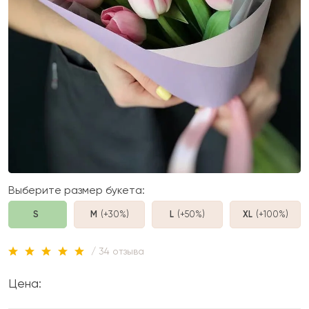
Выберите размер букета:
S
M
(+30%
)
L
(+50%
)
XL
(+100%
)
/ 34 отзыва
Цена: