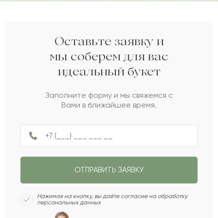
Гульжамила
Г
2022-04-28
Гортензия
Г
2022-01-31
Оставьте заявку и
мы соберем для вас
идеальный букет
Артур
А
2022-01-07
Заполните форму и мы свяжемся с
Вами в ближайшее время.
Долорес
Д
2022-01-07
Биахмет
Б
2021-12-17
ОТПРАВИТЬ ЗАЯВКУ
Аарон
А
2021-07-07
Нажимая на кнопку, вы даёте согласие на обработку
персональных данных
Кадыр
К
2021-05-08