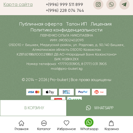
Карта сайта
+(996) 999 511 899
+(996) 228 074 744
Публичная оферта
Талон ИП
Лицензия
Политика конфиденциальности
ЛЕВЧЕНКО ОЛЬГА НИКОЛАЕВНА
ИИН: 690502402093
050010 г. Бишкек, Медеуский район, ул. Радлова, д. 50/40 Бишкек,
Алматинская область 050010 Казахстан
KZ876018861000218861 ДБ АО «Народный Банк Казахстана»
БИК HSBKKZKX
Номер телефона: +77770313905, 8 (777) 031 3905
mail@pro-buket.kg
© 2014 — 2026 | Pro-buket | Все права защищены
В КОРЗИНУ
WHATSAPP
Главная
Каталог
Избранное
Whatsapp
Корзина