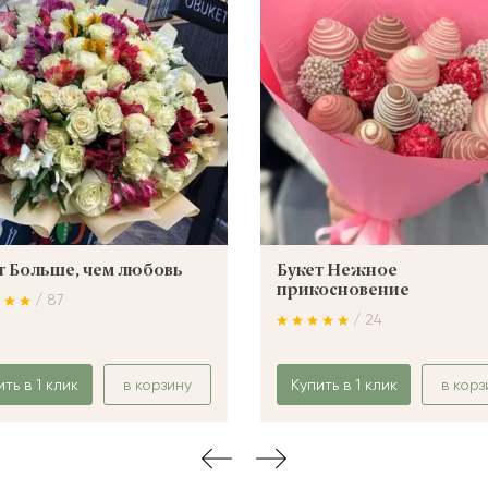
т Больше, чем любовь
Букет Нежное
прикосновение
/ 87
/ 24
ить в 1 клик
в корзину
Купить в 1 клик
в корз