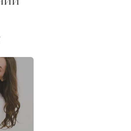
нии
,
с