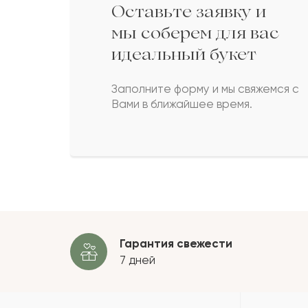
Оставьте заявку и
Бектурсын
Б
мы соберем для вас
идеальный букет
Лязиза
Л
Заполните форму и мы свяжемся с
Вами в ближайшее время.
Иоанн
И
Габбас
Г
Пока
Гарантия свежести
7 дней