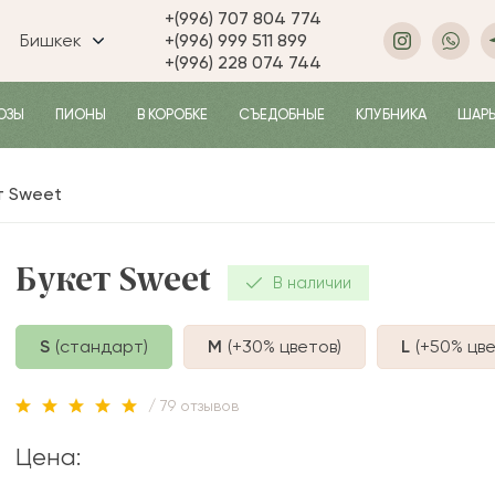
+(996) 707 804 774
Бишкек
+(996) 999 511 899
+(996) 228 074 744
ОЗЫ
ПИОНЫ
В КОРОБКЕ
СЪЕДОБНЫЕ
КЛУБНИКА
ШАР
т Sweet
Букет Sweet
В наличии
S
(стандарт)
M
(+30%
цветов
)
L
(+50%
цве
/ 79 отзывов
Цена: