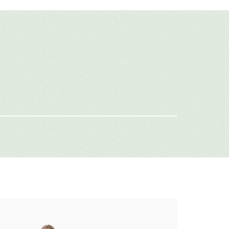
авить свой отзыв
имя
-mail
г: