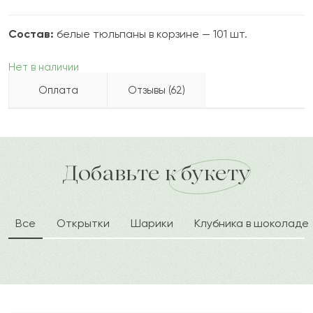
Состав:
белые тюльпаны в корзине — 101 шт.
Нет в наличии
Оплата
Отзывы (62)
Сабаз
С
2022-08-28
Бесплатно доставляем по городу
Как можно оплатить покупку?
доставка по городу в течение часа
Добавьте к букету
Зорий
З
2022-08-13
Все
Открытки
Шарики
Клубника в шоколаде
Майна
М
2022-08-11
Дарерка
Д
2022-07-22