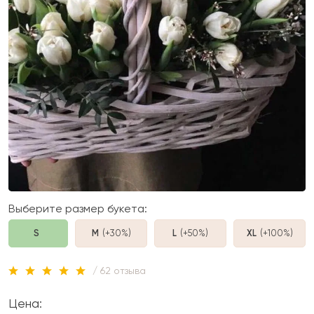
Выберите размер букета:
S
M
(+30%
)
L
(+50%
)
XL
(+100%
)
/ 62 отзыва
Цена: