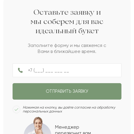
Елена
Е
2022-04-30
Оставьте заявку и
мы соберем для вас
идеальный букет
Фидель
Ф
2022-04-18
Заполните форму и мы свяжемся с
Вами в ближайшее время.
Арно
А
2022-02-04
Рабига
Р
2022-02-02
ОТПРАВИТЬ ЗАЯВКУ
Зулфия
З
2022-01-24
Нажимая на кнопку, вы даёте согласие на обработку
персональных данных
Анаит
А
2022-01-12
Менеджер
перезвонит вам,
Показать еще