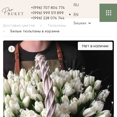
RU
+(996) 707 804 774
+(996) 999 511 899
EN
+(996) 228 074 744
Бишкек
Доставка цветов
Тюльпаны
Белые тюльпаны в корзине
Белые тюльпаны в
Нет в наличии
i
корзине