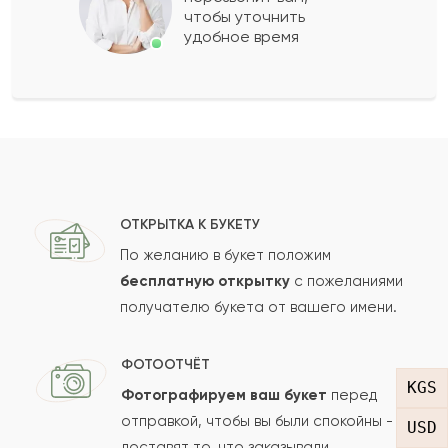
чтобы уточнить
удобное время
Оставить свой отзыв
Ваше имя
Ваш e-mail
ОТКРЫТКА К БУКЕТУ
По желанию в букет положим
бесплатную открытку
с пожеланиями
получателю букета от вашего имени.
Рейтинг:
Отзыв
ФОТООТЧЁТ
KGS
Фотографируем ваш букет
перед
отправкой, чтобы вы были спокойны -
USD
доставят то, что заказывали.