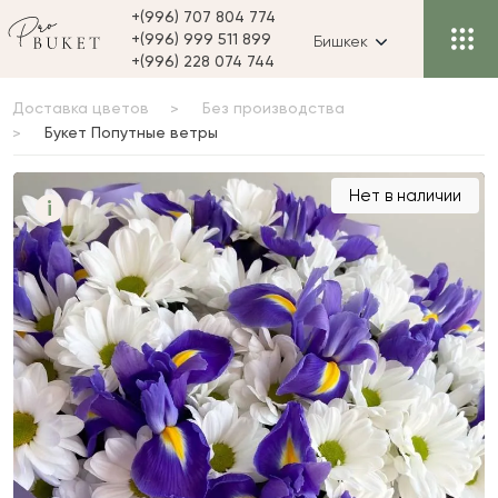
+(996) 707 804 774
+(996) 999 511 899
Бишкек
+(996) 228 074 744
Доставка цветов
Без производства
Букет Попутные ветры
Букет Попутные ветры
Нет в наличии
i