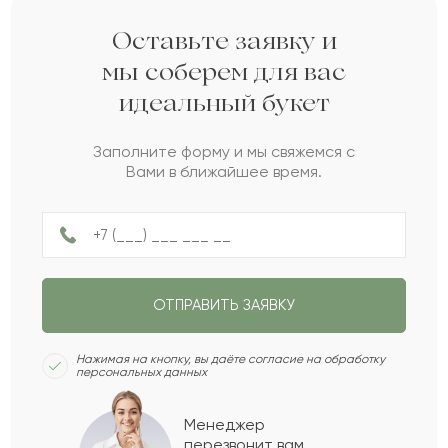
Варлаам
В
2022-04-23
Оставьте заявку и
мы соберем для вас
идеальный букет
Рустем
Р
2022-04-11
Заполните форму и мы свяжемся с
Вами в ближайшее время.
Милица
М
2022-04-02
Адлия
А
2022-02-27
ОТПРАВИТЬ ЗАЯВКУ
Евфимия
Е
2022-01-29
Нажимая на кнопку, вы даёте согласие на обработку
персональных данных
Сталий
С
2022-01-10
Менеджер
перезвонит вам,
Показать еще