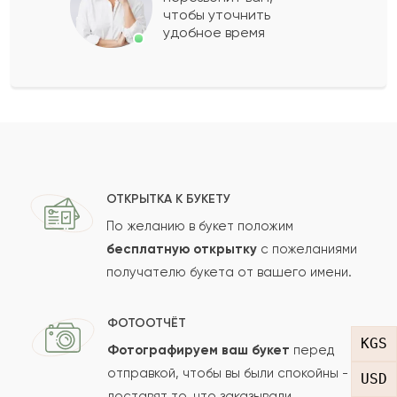
чтобы уточнить
удобное время
Оставить свой отзыв
Ваше имя
Ваш e-mail
ОТКРЫТКА К БУКЕТУ
По желанию в букет положим
бесплатную открытку
с пожеланиями
получателю букета от вашего имени.
Рейтинг:
Отзыв
ФОТООТЧЁТ
KGS
Фотографируем ваш букет
перед
отправкой, чтобы вы были спокойны -
USD
доставят то, что заказывали.