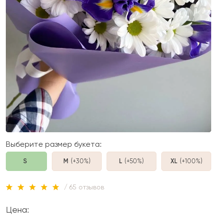
Выберите размер букета:
S
M
(+30%
)
L
(+50%
)
XL
(+100%
)
/ 65 отзывов
Цена: