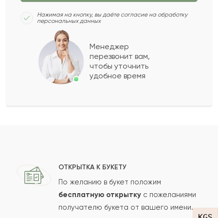
Нажимая на кнопку, вы даёте согласие на обработку
персональных данных
Таира
Т
2021-09-23
Менеджер
перезвонит вам,
Показать еще
чтобы уточнить
удобное время
Оставить свой отзыв
Ваше имя
Ваш e-mail
ОТКРЫТКА К БУКЕТУ
По желанию в букет положим
бесплатную открытку
с пожеланиями
получателю букета от вашего имени.
Рейтинг:
KGS