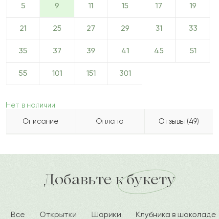
5
9
11
15
17
19
21
25
27
29
31
33
35
37
39
41
45
51
55
101
151
301
Нет в наличии
Описание
Оплата
Отзывы (49)
Букет из 9 тюльпанов может быть как признанием в
Буби
Б
2022-09-26
Бесплатно доставляем по городу
Как можно оплатить покупку?
любви, так и дружеским комплиментом.
доставка по городу в течение часа
Изысканные цветы символизируют восхищение,
Добавьте к букету
Дар
Д
2022-07-16
уважение. С помощью композиции можно пожелать
близкому человеку счастья, любви и благополучия.
Все
Открытки
Шарики
Клубника в шоколаде