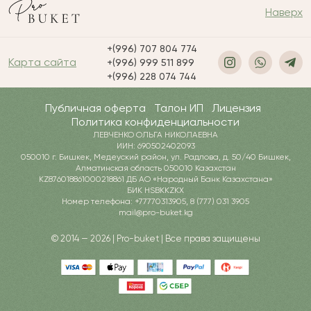
Наверх
+(996) 707 804 774
Карта сайта
+(996) 999 511 899
+(996) 228 074 744
Публичная оферта
Талон ИП
Лицензия
Политика конфиденциальности
ЛЕВЧЕНКО ОЛЬГА НИКОЛАЕВНА
ИИН: 690502402093
050010 г. Бишкек, Медеуский район, ул. Радлова, д. 50/40 Бишкек,
Алматинская область 050010 Казахстан
KZ876018861000218861 ДБ АО «Народный Банк Казахстана»
БИК HSBKKZKX
Номер телефона: +77770313905, 8 (777) 031 3905
mail@pro-buket.kg
© 2014 — 2026 | Pro-buket | Все права защищены