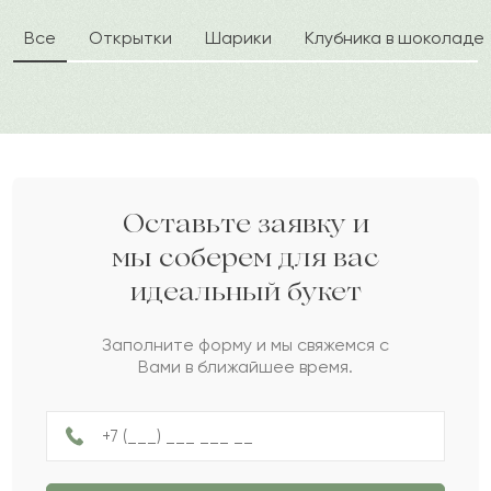
самый пасмурный день. Изысканные, ароматные
Все
Открытки
Шарики
Клубника в шоколаде
бутоны помогут выразить сильные любовные
Мереке
М
2022-08-08
чувства, станут символом восхищения любимой.
Дарите своим близким любовь вместе с Pro-buket.
Лина
Л
2022-07-25
Елизар
Е
2022-07-15
Оставьте заявку и
мы соберем для вас
идеальный букет
Нуршара
Н
2022-07-02
Заполните форму и мы свяжемся с
Вами в ближайшее время.
Августа
А
2022-07-01
Ерке
Е
2022-05-31