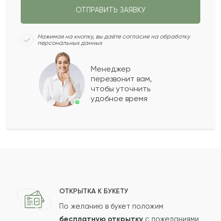
ОТПРАВИТЬ ЗАЯВКУ
Зиба
З
2022-05-21
Нажимая на кнопку, вы даёте согласие на обработку
персональных данных
Жунис
Ж
2022-05-19
Менеджер
перезвонит вам,
Показать еще
чтобы уточнить
удобное время
Оставить свой отзыв
Ваше имя
Ваш e-mail
ОТКРЫТКА К БУКЕТУ
По желанию в букет положим
бесплатную открытку
с пожеланиями