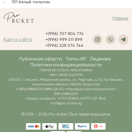
101 белый тюльпан
Наверх
+(996) 707 804 774
Карта сайта
+(996) 999 511 899
+(996) 228 074 744
Публичная оферта
Талон ИП
Лицензия
Политика конфиденциальности
ЛЕВЧЕНКО ОЛЬГА НИКОЛАЕВНА
ИИН: 690502402093
050010 г. Бишкек, Медеуский район, ул. Радлова, д. 50/40 Бишкек,
Алматинская область 050010 Казахстан
KZ876018861000218861 ДБ АО «Народный Банк Казахстана»
БИК HSBKKZKX
Номер телефона: +77770313905, 8 (777) 031 3905
mail@pro-buket.kg
© 2014 — 2026 | Pro-buket | Все права защищены