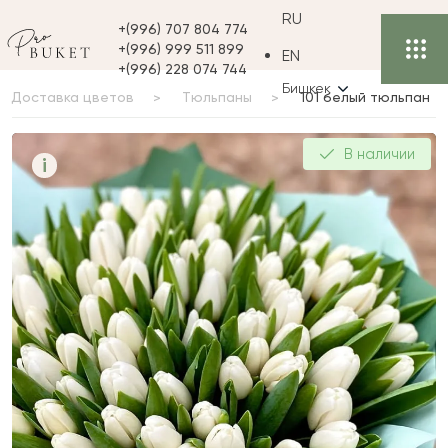
RU
+(996) 707 804 774
+(996) 999 511 899
EN
+(996) 228 074 744
Бишкек
Доставка цветов
Тюльпаны
101 белый тюльпан
101 белый тюльпан
В наличии
i